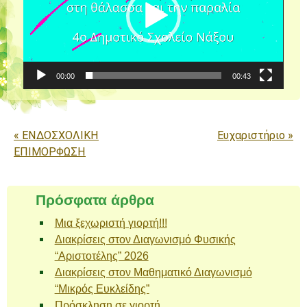
00:00
00:43
Πλοήγηση άρθρων
«
ΕΝΔΟΣΧΟΛΙΚΗ
Ευχαριστήριο
»
ΕΠΙΜΟΡΦΩΣΗ
Πρόσφατα άρθρα
Μια ξεχωριστή γιορτή!!!
Διακρίσεις στον Διαγωνισμό Φυσικής
“Αριστοτέλης” 2026
Διακρίσεις στον Μαθηματικό Διαγωνισμό
“Μικρός Ευκλείδης”
Πρόσκληση σε γιορτή