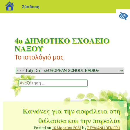
blogs.sch.gr
Σύνδεση
4ο ΔΗΜΟΤΙΚΟ ΣΧΟΛΕΙΟ
ΝΑΞΟΥ
Το ιστολόγιό μας
Μενού
Μετάβαση
σε
Αναζήτηση
περιεχόμενο
Κανόνες για την ασφάλεια στη
θάλασσα και την παραλία
Posted on
10 Μαρτίου 2023
by
ΣΤΥΛΙΑΝΗ ΒΕΝΙΕΡΗ