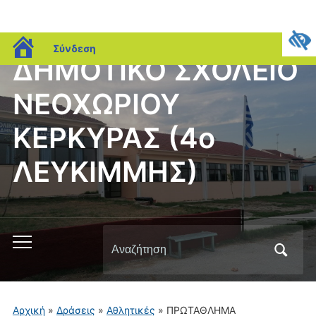
blogs.sch.gr
Σύνδεση
ΔΗΜΟΤΙΚΟ ΣΧΟΛΕΙΟ
ΝΕΟΧΩΡΙΟΥ
ΚΕΡΚΥΡΑΣ (4ο
ΛΕΥΚΙΜΜΗΣ)
Αναζήτηση
Εναλλαγή
για:
του
μενού
για
Αρχική
»
Δράσεις
»
Αθλητικές
»
ΠΡΩΤΑΘΛΗΜΑ