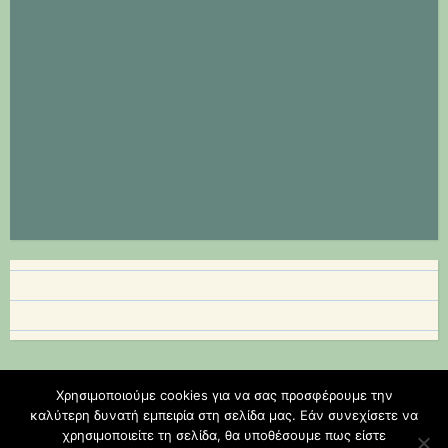
Χρησιμοποιούμε cookies για να σας προσφέρουμε την
Φιλοξενείται στο https://blogs.sch.gr
|
Θέμα: Scratchpad από
καλύτερη δυνατή εμπειρία στη σελίδα μας. Εάν συνεχίσετε να
χρησιμοποιείτε τη σελίδα, θα υποθέσουμε πως είστε
Automattic
.