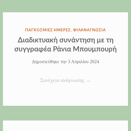
ΔΗΜΟΣΙΕΎΘΗΚΕ
ΠΑΓΚΌΣΜΙΕΣ ΗΜΈΡΕΣ
,
ΦΙΛΑΝΑΓΝΩΣΊΑ
ΣΤΗΝ
Διαδικτυακή συνάντηση με τη
συγγραφέα Ράνια Μπουμπουρή
Δημοσιεύθηκε την
3 Απριλίου 2024
“Διαδικτυακή
Συνέχεια ανάγνωσης
→
συνάντηση
με
τη
συγγραφέα
Ράνια