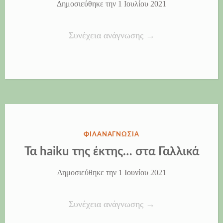
Δημοσιεύθηκε την
1 Ιουλίου 2021
“Πράσινη
Συνέχεια ανάγνωσης
→
κλωστή
λυμένη…
από
το
Τμήμα
Ένταξης”
ΔΗΜΟΣΙΕΎΘΗΚΕ
ΦΙΛΑΝΑΓΝΩΣΊΑ
ΣΤΗΝ
Τα haiku της έκτης… στα Γαλλικά
Δημοσιεύθηκε την
1 Ιουνίου 2021
“Τα
Συνέχεια ανάγνωσης
→
haiku