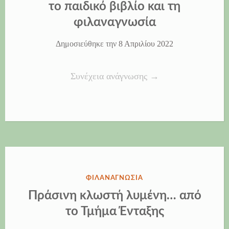
το παιδικό βιβλίο και τη
φιλαναγνωσία
Δημοσιεύθηκε την
8 Απριλίου 2022
“Διαδικτυακή
Συνέχεια ανάγνωσης
→
εκδήλωση
με
θέμα
το
παιδικό
βιβλίο
ΔΗΜΟΣΙΕΎΘΗΚΕ
ΦΙΛΑΝΑΓΝΩΣΊΑ
και
ΣΤΗΝ
Πράσινη κλωστή λυμένη… από
τη
το Τμήμα Ένταξης
φιλαναγνωσία”