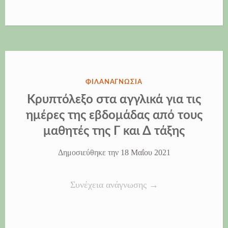
της
έκτης…
στα
Γαλλικά”
ΔΗΜΟΣΙΕΎΘΗΚΕ
ΦΙΛΑΝΑΓΝΩΣΊΑ
ΣΤΗΝ
Κρυπτόλεξο στα αγγλικά για τις
ημέρες της εβδομάδας από τους
μαθητές της Γ και Δ τάξης
Δημοσιεύθηκε την
18 Μαΐου 2021
“Κρυπτόλεξο
Συνέχεια ανάγνωσης
→
στα
αγγλικά