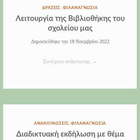
Μπουμπουρή”
ΔΗΜΟΣΙΕΎΘΗΚΕ
ΔΡΆΣΕΙΣ
,
ΦΙΛΑΝΑΓΝΩΣΊΑ
ΣΤΗΝ
Λειτουργία της Βιβλιοθήκης του
σχολείου μας
Δημοσιεύθηκε την
18 Νοεμβρίου 2022
“Λειτουργία
Συνέχεια ανάγνωσης
→
της
Βιβλιοθήκης
του
σχολείου
μας”
ΔΗΜΟΣΙΕΎΘΗΚΕ
ΑΝΑΚΟΙΝΏΣΕΙΣ
,
ΦΙΛΑΝΑΓΝΩΣΊΑ
ΣΤΗΝ
Διαδικτυακή εκδήλωση με θέμα