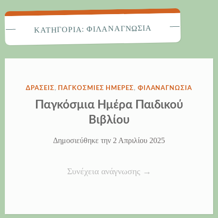
ΦΙΛΑΝΑΓΝΩΣΊΑ
ΚΑΤΗΓΟΡΊΑ:
ΔΗΜΟΣΙΕΎΘΗΚΕ
ΔΡΆΣΕΙΣ
,
ΠΑΓΚΌΣΜΙΕΣ ΗΜΈΡΕΣ
,
ΦΙΛΑΝΑΓΝΩΣΊΑ
ΣΤΗΝ
Παγκόσμια Ημέρα Παιδικού
Βιβλίου
Δημοσιεύθηκε την
2 Απριλίου 2025
“Παγκόσμια
Συνέχεια ανάγνωσης
→
Ημέρα
Παιδικού
Βιβλίου”