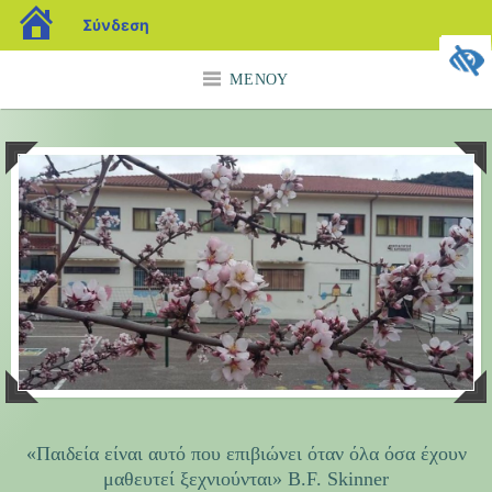
blogs.sch.gr
Σύνδεση
Μετάβαση
ΜΕΝΟΎ
σε
περιεχόμενο
«Παιδεία είναι αυτό που επιβιώνει όταν όλα όσα έχουν
μαθευτεί ξεχνιούνται» B.F. Skinner