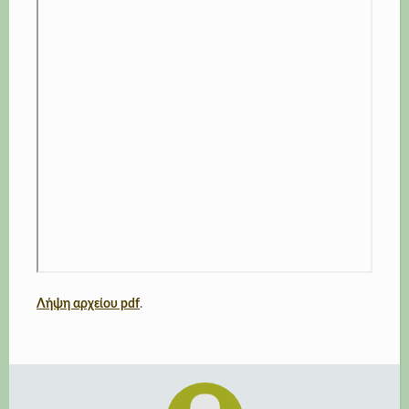
Λήψη αρχείου pdf
.