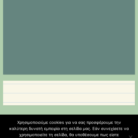
Χρησιμοποιούμε cookies για να σας προσφέρουμε την
Φιλοξενείται στο https://blogs.sch.gr
|
Θέμα: Scratchpad από
καλύτερη δυνατή εμπειρία στη σελίδα μας. Εάν συνεχίσετε να
χρησιμοποιείτε τη σελίδα, θα υποθέσουμε πως είστε
Automattic
.