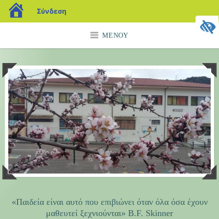
blogs.sch.gr
Σύνδεση
Μετάβαση
ΜΕΝΟΎ
σε
περιεχόμενο
«Παιδεία είναι αυτό που επιβιώνει όταν όλα όσα έχουν
μαθευτεί ξεχνιούνται» B.F. Skinner