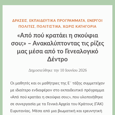
ΔΗΜΟΣΙΕΎΘΗΚΕ
ΔΡΆΣΕΙΣ
,
ΕΚΠΑΙΔΕΥΤΙΚΆ ΠΡΟΓΡΆΜΜΑΤΑ
,
ΕΝΕΡΓΟΊ
ΣΤΗΝ
ΠΟΛΊΤΕΣ
,
ΠΟΛΙΤΙΣΤΙΚΆ
,
ΧΩΡΊΣ ΚΑΤΗΓΟΡΊΑ
«Από πού κρατάει η σκούφια
σου;» – Ανακαλύπτοντας τις ρίζες
μας μέσα από το Γενεαλογικό
Δέντρο
Δημοσιεύθηκε την
10 Ιουνίου 2026
Οι μαθητές και οι μαθήτριες της Ε΄ τάξης συμμετείχαν
με ιδιαίτερο ενδιαφέρον στο εκπαιδευτικό πρόγραμμα
«Από πού κρατάει η σκούφια σου;», που υλοποιήθηκε
σε συνεργασία με τα Γενικά Αρχεία του Κράτους (ΓΑΚ)
Ευρυτανίας. Μέσα από μια βιωματική και ερευνητική