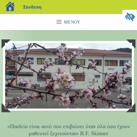
blogs.sch.gr
Σύνδεση
Μετάβαση
ΜΕΝΟΎ
σε
περιεχόμενο
«Παιδεία είναι αυτό που επιβιώνει όταν όλα όσα έχουν
μαθευτεί ξεχνιούνται» B.F. Skinner