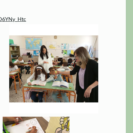
”
ID6YNy_Htc