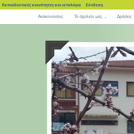
blogs.sch.gr
Εκπαιδευτικές κοινότητες και ιστολόγια
Σύνδεση
Μετάβαση
Ανακοινώσεις
Το σχολείο μας
Δράσεις
σε
περιεχόμενο