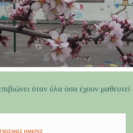
επιβιώνει όταν όλα όσα έχουν μαθευτεί 
ΗΚΕ
ΓΚΌΣΜΙΕΣ ΗΜΈΡΕΣ