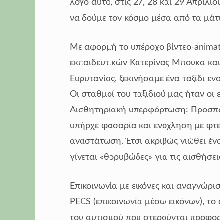
λόγο αυτό, στις 27, 28 και 29 Απριλ
να δούμε τον κόσμο μέσα από τα μάτ
Με αφορμή το υπέροχο βίντεο-animat
εκπαιδευτικών Κατερίνας Μπούκα κα
Ευρυτανίας, ξεκινήσαμε ένα ταξίδι ε
Οι σταθμοί του ταξιδιού μας ήταν οι ε
Αισθητηριακή υπερφόρτωση: Προσπ
υπήρχε φασαρία και ενόχληση με φτε
αναστάτωση. Έτσι ακριβώς νιώθει ένα
γίνεται «θορυβώδες» για τις αισθήσει
Επικοινωνία με εικόνες και αναγνώρ
PECS (επικοινωνία μέσω εικόνων), τ
του αυτισμού που στερούνται προφορ