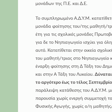
μονάδων της Π.Ε. και Δ.Ε.
Το συμπληρωμένο Α.Δ.Υ.Μ. κατατίθετ
μονάδα φοίτησης του/της μαθητή/τριας
έτη για τις σχολικές μονάδες Πρωτο
για δε το Νηπιαγωγείο ισχύει για όλ
αυτό. Κατατίθεται στην οικεία σχολικ
του μαθητή/τριας στο Νηπιαγωγείο και
έναρξη φοίτησης στη Δ Τάξη του Δημο
και στην Α Τάξη του Λυκείου.
Δύναται
το αργότερο έως το τέλος Σεπτεμβρί
παράλειψη κατάθεσης του Α.Δ.Υ.Μ. μ
παρουσία χωρίς ενεργή συμμετοχή τ
Φυσικής Αγωγής, χωρίς ο/η μαθητής/