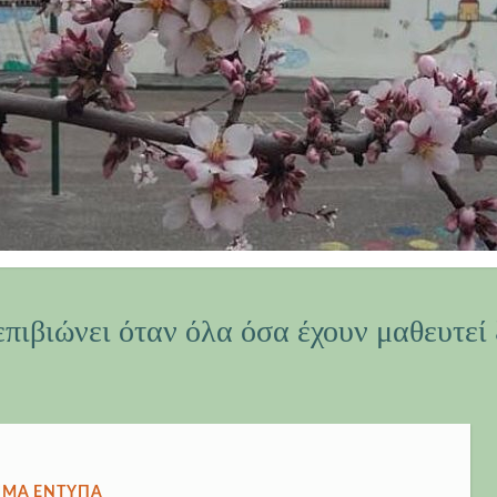
επιβιώνει όταν όλα όσα έχουν μαθευτεί 
ΣΙΕΎΘΗΚΕ
ΙΜΑ ΈΝΤΥΠΑ