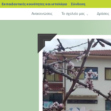
blogs.sch.gr
Εκπαιδευτικές κοινότητες και ιστολόγια
Σύνδεση
Μετάβαση
Ανακοινώσεις
Το σχολείο μας
Δράσεις
σε
περιεχόμενο