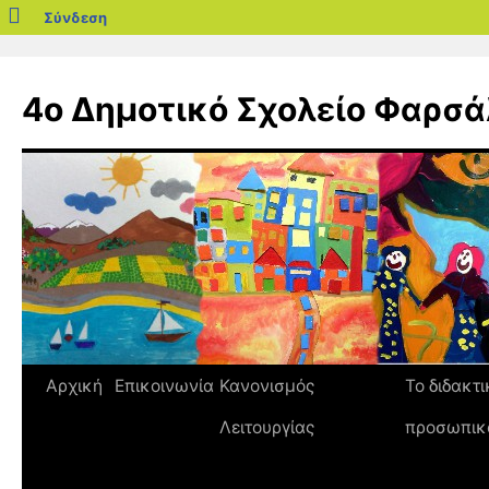
blogs.sch.gr
Σύνδεση
Μετάβαση
σε
4ο Δημοτικό Σχολείο Φαρσ
περιεχόμενο
Αρχική
Επικοινωνία
Κανονισμός
Το διδακτι
Λειτουργίας
προσωπικ