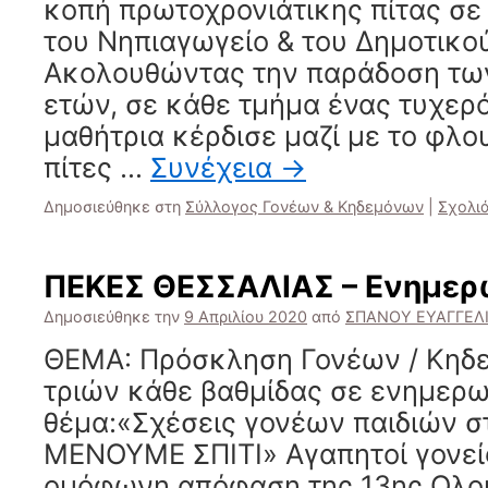
κοπή πρωτοχρονιάτικης πίτας σε
του Νηπιαγωγείο & του Δημοτικού
Ακολουθώντας την παράδοση τω
ετών, σε κάθε τμήμα ένας τυχερ
μαθήτρια κέρδισε μαζί με το φλου
πίτες …
Συνέχεια
→
Δημοσιεύθηκε στη
Σύλλογος Γονέων & Κηδεμόνων
|
Σχολι
ΠΕΚΕΣ ΘΕΣΣΑΛΙΑΣ – Ενημερ
Δημοσιεύθηκε την
9 Απριλίου 2020
από
ΣΠΑΝΟΥ ΕΥΑΓΓΕΛ
ΘΕΜΑ: Πρόσκληση Γονέων / Κηδ
τριών κάθε βαθμίδας σε ενημερω
θέμα:«Σχέσεις γονέων παιδιών στ
ΜΕΝΟΥΜΕ ΣΠΙΤΙ» Αγαπητοί γονεί
ομόφωνη απόφαση της 13ης Ολομ