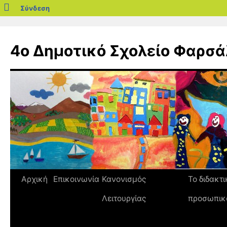
blogs.sch.gr
Σύνδεση
Μετάβαση
σε
4ο Δημοτικό Σχολείο Φαρσ
περιεχόμενο
Αρχική
Επικοινωνία
Κανονισμός
Το διδακτι
Λειτουργίας
προσωπικ