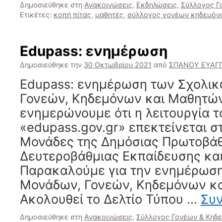
Δημοσιεύθηκε στη
Ανακοινώσεις
,
Εκδηλώσεις
,
Σύλλογος Γ
Ετικέτες:
κοπή πίτας
,
μαθητές
,
σύλλογος γονέων κηδεμόν
Edupass: ενημέρωση
Δημοσιεύθηκε την
30 Οκτωβρίου 2021
από
ΣΠΑΝΟΥ ΕΥΑΓΓ
Edupass: ενημέρωση των Σχολι
Γονεών, Κηδεμόνων και Μαθητών
ενημερώνουμε ότι η λειτουργία τ
«edupass.gov.gr» επεκτείνεται σ
Μονάδες της Δημόσιας Πρωτοβάθ
Δευτεροβάθμιας Εκπαίδευσης και
Παρακαλούμε για την ενημέρωσ
Μονάδων, Γονεών, Κηδεμόνων κ
Ακολουθεί το Δελτίο Τύπου …
Συ
Δημοσιεύθηκε στη
Ανακοινώσεις
,
Σύλλογος Γονέων & Κηδ