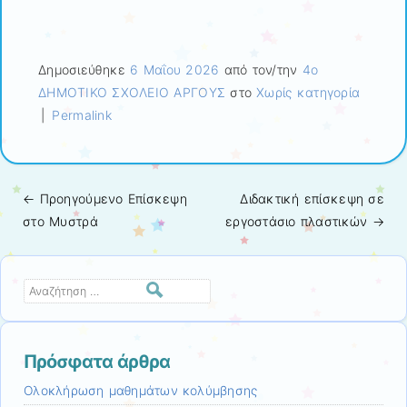
Δημοσιεύθηκε
6 Μαΐου 2026
από τον/την
4ο
ΔΗΜΟΤΙΚΟ ΣΧΟΛΕΙΟ ΑΡΓΟΥΣ
στο
Χωρίς κατηγορία
|
Permalink
← Προηγούμενo
Επίσκεψη
Διδακτική επίσκεψη σε
Πλοήγηση άρθρων
στο Μυστρά
εργοστάσιο πλαστικών
→
Αναζήτηση
Πρόσφατα άρθρα
Ολοκλήρωση μαθημάτων κολύμβησης