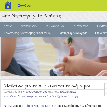
blogs.sch.gr
Σύνδεση
46ο Νηπιαγωγείο Αθήνας
Αρχική
Ανακοινώσεις
Το Σχολείο μας
Το ιστολόγιο
Οι εκπαι
Εσωτερικός Κανονισμός Λειτουργίας
Εσωτερική Αξιολόγηση
Επικοινω
Μαθαίνω για το πως κινείται το σώμα μου
Συντάκτης:
46ο Νηπιαγωγείο Αθήνας
κάτω από
Εκπαιδευτικές
επισκέψεις
,
Προσωπική και κοινωνική ανάπτυξη
,
Φυσική αγωγή
Φτάνοντας στο
Πάρκο Σταύρος Νιάρχος
μας καλωσόρισαν η λεβάντα και το