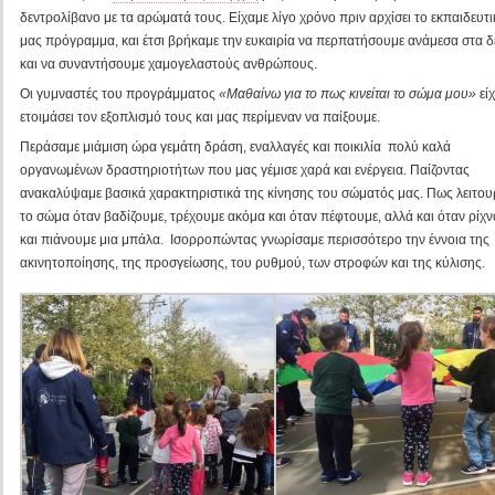
δεντρολίβανο με τα αρώματά τους. Είχαμε λίγο χρόνο πριν αρχίσει το εκπαιδευτι
μας πρόγραμμα, και έτσι βρήκαμε την ευκαιρία να περπατήσουμε ανάμεσα στα δ
και να συναντήσουμε χαμογελαστούς ανθρώπους.
Οι γυμναστές του προγράμματος
«Μαθαίνω για το πως κινείται το σώμα μου»
εί
ετοιμάσει τον εξοπλισμό τους και μας περίμεναν να παίξουμε.
Περάσαμε μιάμιση ώρα γεμάτη δράση, εναλλαγές και ποικιλία πολύ καλά
οργανωμένων δραστηριοτήτων που μας γέμισε χαρά και ενέργεια. Παίζοντας
ανακαλύψαμε βασικά χαρακτηριστικά της κίνησης του σώματός μας. Πως λειτου
το σώμα όταν βαδίζουμε, τρέχουμε ακόμα και όταν πέφτουμε, αλλά και όταν ρίχ
και πιάνουμε μια μπάλα. Ισορροπώντας γνωρίσαμε περισσότερο την έννοια της
ακινητοποίησης, της προσγείωσης, του ρυθμού, των στροφών και της κύλισης.