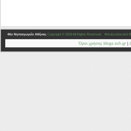
46ο Νηπιαγωγείο Αθήνας
Copyright © 2026 All Rights Reserved. Φιλοξενείται από
B
Όροι χρήσης blogs.sch.gr
|