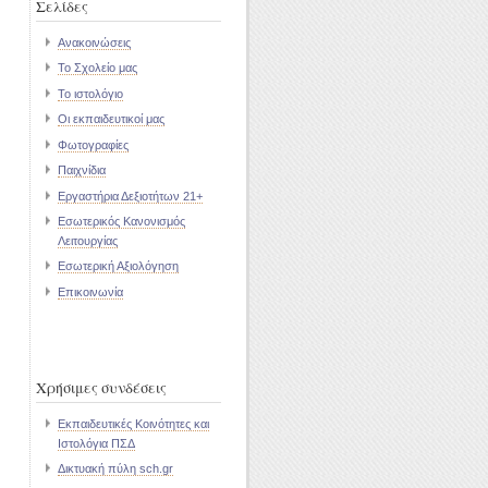
Σελίδες
Ανακοινώσεις
Το Σχολείο μας
Το ιστολόγιο
Οι εκπαιδευτικοί μας
Φωτογραφίες
Παιχνίδια
Εργαστήρια Δεξιοτήτων 21+
Εσωτερικός Κανονισμός
Λειτουργίας
Εσωτερική Αξιολόγηση
Επικοινωνία
Χρήσιμες συνδέσεις
Εκπαιδευτικές Κοινότητες και
Ιστολόγια ΠΣΔ
Δικτυακή πύλη sch.gr