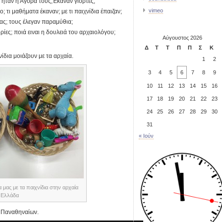
 ήταν η Αγορά τους;Έκαναν γιορτές;
vimeo
; τι μαθήματα έκαναν; με τι παιχνίδια έπαιζαν;
μας; τους έλεγαν παραμύθια;
ίες; ποιά ειναι η δουλειά του αρχαιολόγου;
Αύγουστος 2026
Δ
Τ
Τ
Π
Π
Σ
Κ
ίδια μοιάζουν με τα αρχαία.
1
2
3
4
5
6
7
8
9
10
11
12
13
14
15
16
17
18
19
20
21
22
23
24
25
26
27
28
29
30
31
« Ιούν
 μας με τα παιχνίδια στην αρχαία
Ελλάδα
 Παναθηναίων.