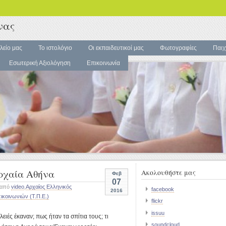
νας
λείο μας
Το ιστολόγιο
Οι εκπαιδευτικοί μας
Φωτογραφίες
Παιχ
Εσωτερική Αξιολόγηση
Επικοινωνία
ρχαία Αθήνα
Ακολουθήστε μας
Φεβ
07
 από
video
,
Αρχαίος Ελληνικός
facebook
2016
ικοινωνιών (Τ.Π.Ε.)
flickr
issuu
ειές έκαναν; πως ήταν τα σπίτια τους; τι
soundcloud