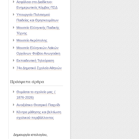
Ασφάλεια στο Διαδίκτυο-
Ενημερωτικός Κόμβος ΠΣΔ
Υπουργείο Πολιτισμού
Παιδείας και Θρησκευμάτων
Μουσείο Ελληνικής Παιδικής
Τέχνης
Μουσείο Ακρόπολης
Μουσείο Ελληνικών Λαϊκών
Οργάνων Φοίβου Ανωγειάκη
Εκπαιδευτική Τηλεόραση
74ο Δημοτικό Σχολείο Αθηνών
Πρόσφατα άρθρα
Θυμάσαι το σχολείο μας; (
1876-2026)
Ανοιξιάτικο Θεατρικό Παιχνίδι
Κέντρα μάθησης και βελτίωση
σχολικού περιβάλλοντος
Δημιουργία ιστολογίου,