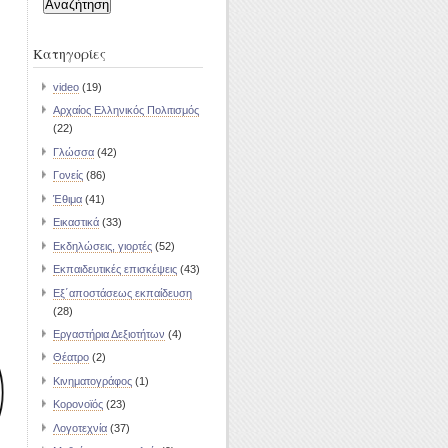
για:
Kατηγορίες
video
(19)
Αρχαίος Ελληνικός Πολιτισμός
(22)
Γλώσσα
(42)
Γονείς
(86)
Έθιμα
(41)
Εικαστικά
(33)
Εκδηλώσεις, γιορτές
(52)
Εκπαιδευτικές επισκέψεις
(43)
Εξ΄αποστάσεως εκπαίδευση
(28)
Εργαστήρια Δεξιοτήτων
(4)
Θέατρο
(2)
Κινηματογράφος
(1)
Κορονοϊός
(23)
Λογοτεχνία
(37)