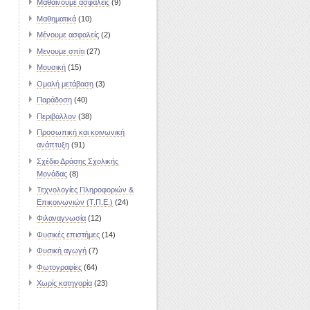
Μαθαίνουμε ασφαλείς
(9)
Μαθηματικά
(10)
Μένουμε ασφαλείς
(2)
Μενουμε σπίτι
(27)
Μουσική
(15)
Ομαλή μετάβαση
(3)
Παράδοση
(40)
Περιβάλλον
(38)
Προσωπική και κοινωνική
ανάπτυξη
(91)
Σχέδιο Δράσης Σχολικής
Μονάδας
(8)
Τεχνολογίες Πληροφοριών &
Επικοινωνιών (Τ.Π.Ε.)
(24)
Φιλαναγνωσία
(12)
Φυσικές επιστήμες
(14)
Φυσική αγωγή
(7)
Φωτογραφίες
(64)
Χωρίς κατηγορία
(23)