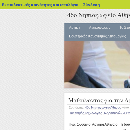
blogs.sch.gr
Εκπαιδευτικές κοινότητες και ιστολόγια
Σύνδεση
46ο Νηπιαγωγείο Αθή
Αρχική
Ανακοινώσεις
Το Σχο
Εσωτερικός Κανονισμός Λειτουργίας
Μαθαίνοντας για την Α
Συντάκτης:
46ο Νηπιαγωγείο Αθήνας
κάτω
Πολιτισμός
,
Τεχνολογίες Πληροφοριών & Επ
Πώς ζούσαν οι Αρχαίοι Αθηναίοι; Τι δουλ