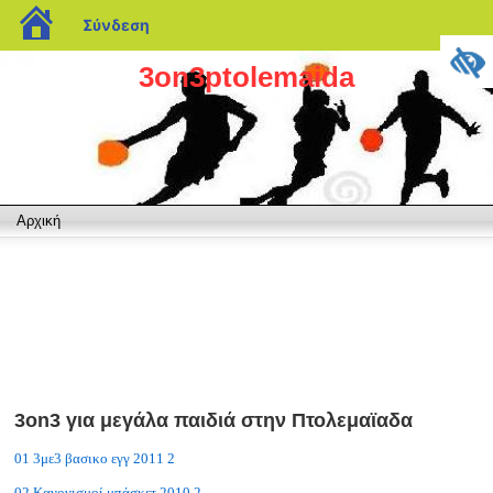
blogs.sch.gr
Σύνδεση
3on3ptolemaida
Αρχική
3on3 για μεγάλα παιδιά στην Πτολεμαϊαδα
01 3με3 βασικο εγγ 2011 2
02 Κανονισμοί μπάσκετ 2010 2