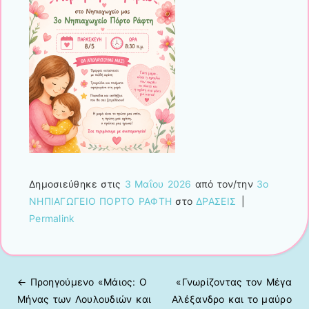
Δημοσιεύθηκε στις
3 Μαΐου 2026
από τον/την
3ο
ΝΗΠΙΑΓΩΓΕΙΟ ΠΟΡΤΟ ΡΑΦΤΗ
στο
ΔΡΑΣΕΙΣ
|
Permalink
← Προηγούμενo
«Μάιος: Ο
«Γνωρίζοντας τον Μέγα
Πλοήγηση άρθρων
Μήνας των Λουλουδιών και
Αλέξανδρο και το μαύρο