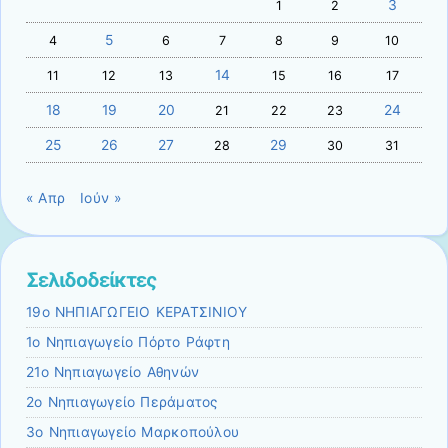
3
1
2
5
4
6
7
8
9
10
14
11
12
13
15
16
17
18
19
20
24
21
22
23
25
26
27
29
28
30
31
« Απρ
Ιούν »
Σελιδοδείκτες
19o ΝΗΠΙΑΓΩΓΕΙΟ ΚΕΡΑΤΣΙΝΙΟΥ
1ο Νηπιαγωγείο Πόρτο Ράφτη
21ο Νηπιαγωγείο Αθηνών
2ο Νηπιαγωγείο Περάματος
3ο Νηπιαγωγείο Μαρκοπούλου