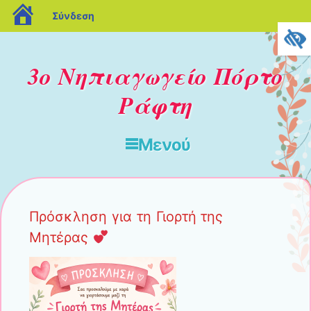
blogs.sch.gr
Σύνδεση
3ο Νηπιαγωγείο Πόρτο
Ράφτη
Μενού
Μετάβαση στο περιεχόμενο
Πρόσκληση για τη Γιορτή της
Μητέρας