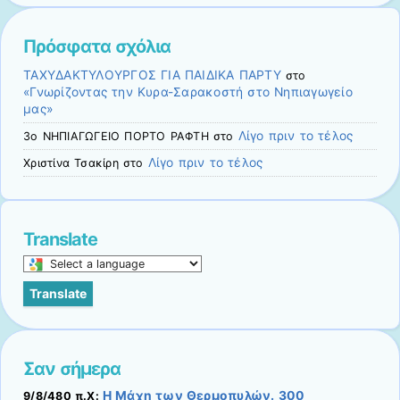
Πρόσφατα σχόλια
ΤΑΧΥΔΑΚΤΥΛΟΥΡΓΟΣ ΓΙΑ ΠΑΙΔΙΚΑ ΠΑΡΤΥ
στο
«Γνωρίζοντας την Κυρα-Σαρακοστή στο Νηπιαγωγείο
μας»
Λίγο πριν το τέλος
3ο ΝΗΠΙΑΓΩΓΕΙΟ ΠΟΡΤΟ ΡΑΦΤΗ
στο
Λίγο πριν το τέλος
Χριστίνα Τσακίρη
στο
Translate
Select
a
Translate
language
to
translate
this
Σαν σήμερα
page
Η Μάχη των Θερμοπυλών. 300
9/8/480 π.Χ: