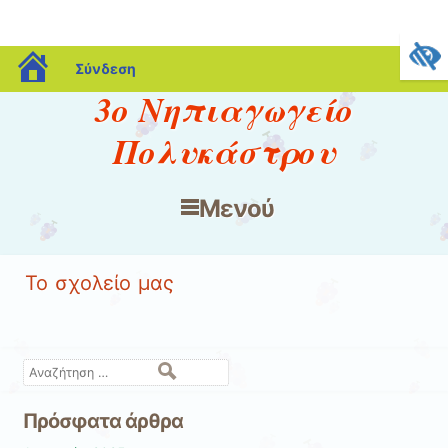
blogs.sch.gr
Σύνδεση
3o Νηπιαγωγείο
Πολυκάστρου
Μενού
Μετάβαση στο περιεχόμενο
Το σχολείο μας
Αναζήτηση
Πρόσφατα άρθρα