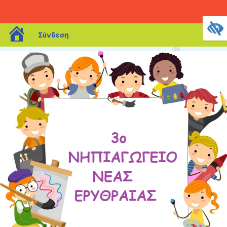
blogs.sch.gr
Σύνδεση