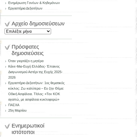
Ενημέρωση Γονέων & Κηδεμόνων
Εργαστήρια Δεξιοτήτων
Aρχείο δημοσιεύσεων
Aρχείο
δημοσιεύσεων
Πρόσφατες
δημοσιεύσεις
Όταν γιορτάζει η μητέρα
Κάνε-Μια-Ευχή Ελλάδος- Έπαινος
Διαγωνισμού Αστέρι της Ευχής 2025-
2026
Εργαστήριο Δεξιοτήτων: 1ος θεματικός
κύκλος: Ζω καλύτερα – Ευ ζην Θέμα:
Οδική Ασφάλεια. Τίτλος: «Τον ΚΟΚ
αγαπώ, με ασφάλεια κυκλοφορώ»
ΠΑΣΧΑ
25η Μαρτίου
Ενημερωτικοί
ιστότοποι