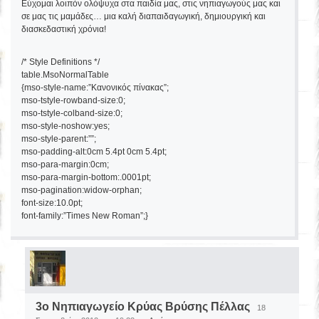
Εύχομαι λοιπόν ολόψυχα στα παιδία μας, στις νηπιαγωγούς μας και
σε μας τις μαμάδες… μια καλή διαπαιδαγωγική, δημιουργική και
διασκεδαστική χρόνια!
/* Style Definitions */
table.MsoNormalTable
{mso-style-name:”Κανονικός πίνακας”;
mso-tstyle-rowband-size:0;
mso-tstyle-colband-size:0;
mso-style-noshow:yes;
mso-style-parent:””;
mso-padding-alt:0cm 5.4pt 0cm 5.4pt;
mso-para-margin:0cm;
mso-para-margin-bottom:.0001pt;
mso-pagination:widow-orphan;
font-size:10.0pt;
font-family:”Times New Roman”;}
3o Νηπιαγωγείο Κρύας Βρύσης Πέλλας
18