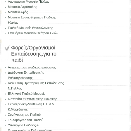
Λαογραφικό Μουσείο Πέλλας
Μουσείο Ακρόπολης
Μουσείο Αφής
Μουσείο Συναισθημάτων Παιδικής
Ηλικίας
Παιδικό Μουσείο Θεσσαλονίκης
Σπαθάρειο Μουσείο Θεάτρου Σκιών
Φορείς/Οργανισμοί
Εκπαίδευσης,για το
παιδί
Αντιμετώπιση παιδικού τραύματος
Διεύθυνση Εκπαιδευτικής
Ραδιοτηλεόρασης
Διεύθυνση Πρωτοβάθμιας Εκπαίδευσης
Ν.Πέλλας
Ελληνικό Παιδικό Μουσείο
Ινστιτούτο Εκπαιδευτικής Πολιτικής
Περιφερειακή Διεύθυνση Π.Ε & Δ.Ε
Κ.Μακεδονίας
Συνήγορος του Παιδιού
Το Χαμόγελο του Παιδιού
Υπουργείο Παιδείας &
Θρησκευμάτων,Πολιτισμού και