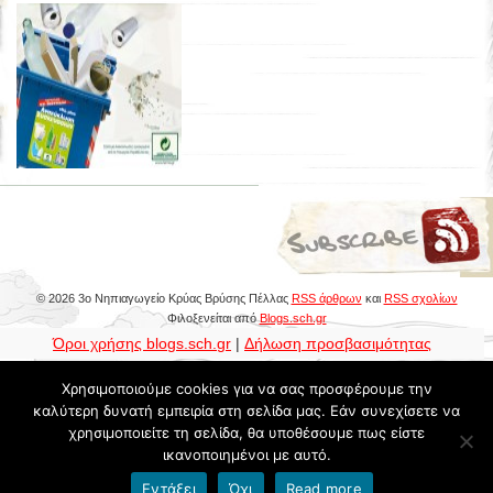
© 2026 3ο Νηπιαγωγείο Κρύας Βρύσης Πέλλας
RSS άρθρων
και
RSS σχολίων
Φιλοξενείται από
Blogs.sch.gr
Όροι χρήσης blogs.sch.gr
|
Δήλωση προσβασιμότητας
Χρησιμοποιούμε cookies για να σας προσφέρουμε την
καλύτερη δυνατή εμπειρία στη σελίδα μας. Εάν συνεχίσετε να
χρησιμοποιείτε τη σελίδα, θα υποθέσουμε πως είστε
ικανοποιημένοι με αυτό.
Εντάξει
Όχι
Read more