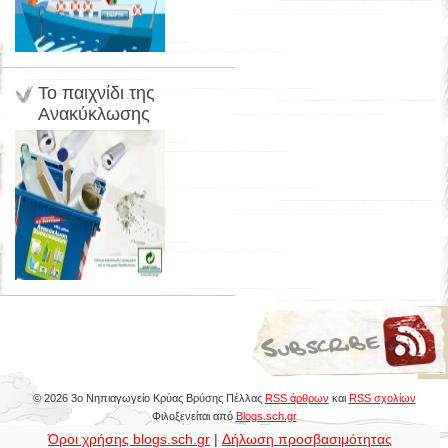
Το παιχνίδι της
Ανακύκλωσης
© 2026 3ο Νηπιαγωγείο Κρύας Βρύσης Πέλλας
RSS άρθρων
και
RSS σχολίων
Φιλοξενείται από
Blogs.sch.gr
Όροι χρήσης blogs.sch.gr
|
Δήλωση προσβασιμότητας