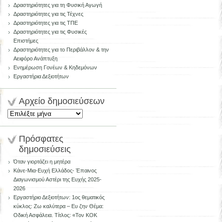
Δραστηριότητες για τη Φυσική Αγωγή
Δραστηριότητες για τις Τέχνες
Δραστηριότητες για τις ΤΠΕ
Δραστηριότητες για τις Φυσικές
Επιστήμες
Δραστηριότητες για το Περιβάλλον & την
Αειφόρο Ανάπτυξη
Ενημέρωση Γονέων & Κηδεμόνων
Εργαστήρια Δεξιοτήτων
Aρχείο δημοσιεύσεων
Aρχείο
δημοσιεύσεων
Πρόσφατες
δημοσιεύσεις
Όταν γιορτάζει η μητέρα
Κάνε-Μια-Ευχή Ελλάδος- Έπαινος
Διαγωνισμού Αστέρι της Ευχής 2025-
2026
Εργαστήριο Δεξιοτήτων: 1ος θεματικός
κύκλος: Ζω καλύτερα – Ευ ζην Θέμα:
Οδική Ασφάλεια. Τίτλος: «Τον ΚΟΚ