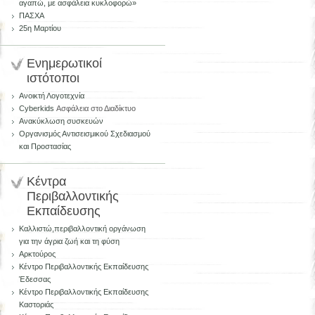
αγαπώ, με ασφάλεια κυκλοφορώ»
ΠΑΣΧΑ
25η Μαρτίου
Ενημερωτικοί
ιστότοποι
Aνοικτή Λογοτεχνία
Cyberkids
Ασφάλεια στο Διαδίκτυο
Ανακύκλωση συσκευών
Οργανισμός Αντισεισμικού Σχεδιασμού
και Προστασίας
Κέντρα
Περιβαλλοντικής
Εκπαίδευσης
Kαλλιστώ,περιβαλλοντική οργάνωση
για την άγρια ζωή και τη φύση
Αρκτούρος
Κέντρο Περιβαλλοντικής Εκπαίδευσης
Έδεσσας
Κέντρο Περιβαλλοντικής Εκπαίδευσης
Καστοριάς