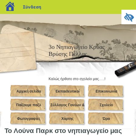
blogs.sch.gr
Σύνδεση
3ο Νηπιαγωγείο Κρύας
Βρύσης Πέλλας
Καλώς ήρθατε στο σχολείο μας…..!
Αρχική σελίδα
Εκπαιδευτικοί
Επικοινωνία
Παίζουμε παζλ
Σύλλογος Γονέων &
Σχολείο
Φωτογραφίες
Κηδεμόνων
Χάρτης
Ώρα
To Λούνα Παρκ στο νηπιαγωγείο μας