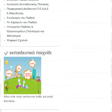
Ινστιτούτο Εκπαιδευτικής Πολιτικής
Περιφερειακή Διεύθυνση Π.Ε & Δ.Ε
Κ.Μακεδονίας
Συνήγορος του Παιδιού
Το Χαμόγελο του Παιδιού
Υπουργείο Παιδείας &
Θρησκευμάτων,Πολιτισμού και
Αθλητισμού
Ψηφιακό Σχολείο
εκπαιδευτικό παιχνίδι
Κάνε κλικ στην εικόνα και παίξε για γερά
δοντάκια...