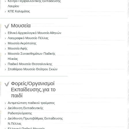
Κέντρο Περιβαλλοντικής Εκπαίδευσης
Λαυρίου
ΚΠΕ Καλαμάτας
Μουσεία
Εθνικό Αρχαιολογικό Μουσείο Αθηνών
Λαογραφικό Μουσείο Πέλλας
Μουσείο Ακρόπολης
Μουσείο Αφής
Μουσείο Συναισθημάτων Παιδικής
Ηλικίας
Παιδικό Μουσείο Θεσσαλονίκης
Σπαθάρειο Μουσείο Θεάτρου Σκιών
Φορείς/Οργανισμοί
Εκπαίδευσης,για το
παιδί
Αντιμετώπιση παιδικού τραύματος
Διεύθυνση Εκπαιδευτικής
Ραδιοτηλεόρασης
Διεύθυνση Πρωτοβάθμιας Εκπαίδευσης
Ν.Πέλλας
Ελληνικό Παιδικό Μουσείο