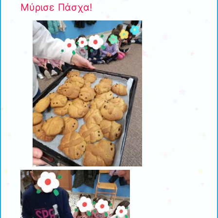
Μύρισε Πάσχα!