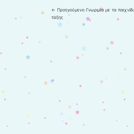
← Προηγούμενo
Γνωριμία με τα παιχνίδι
Πλοήγηση άρθρων
τάξης