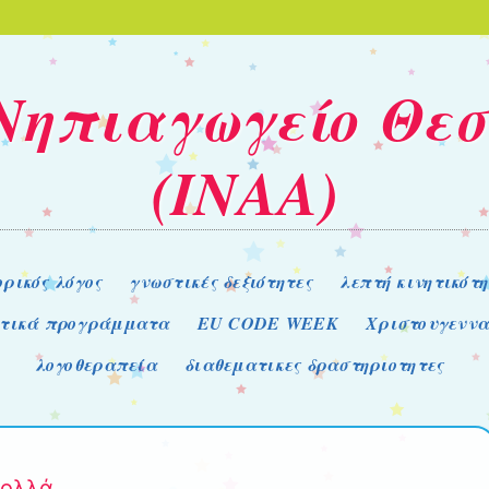
 Νηπιαγωγείο Θε
(ΙΝΑΑ)
ρικός λόγος
γνωστικές δεξιότητες
λεπτή κινητικότη
υτικά προγράμματα
EU CODE WEEK
Χριστουγενν
λογοθεραπεία
διαθεματικες δραστηριοτητες
πολλά