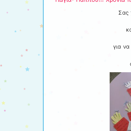
Σας 
κ
για να