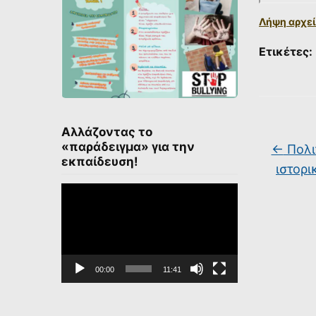
Λήψη αρχεί
Ετικέτες:
Αλλάζοντας το
«παράδειγμα» για την
←
Πολι
εκπαίδευση!
ιστορι
Πρόγραμμα
Αναπαραγωγής
Βίντεο
00:00
11:41