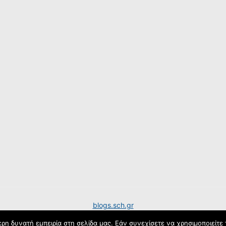
blogs.sch.gr
η δυνατή εμπειρία στη σελίδα μας. Εάν συνεχίσετε να χρησιμοποιείτε 