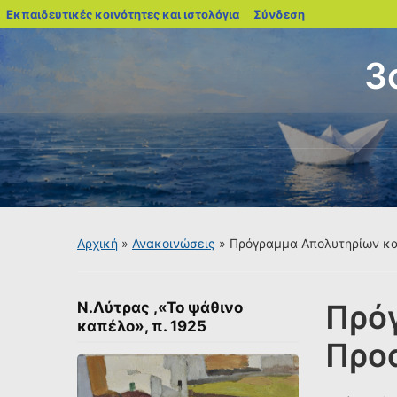
blogs.sch.gr
Εκπαιδευτικές κοινότητες και ιστολόγια
Σύνδεση
3
Αρχική
»
Ανακοινώσεις
»
Πρόγραμμα Απολυτηρίων κα
Πρό
Ν.Λύτρας ,«Το ψάθινο
καπέλο», π. 1925
Προ