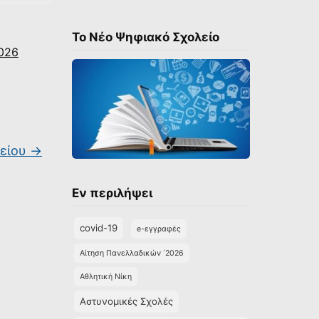
Το Νέο Ψηφιακό Σχολείο
026
είου
→
Εν περιλήψει
covid-19
e-εγγραφές
Αίτηση Πανελλαδικών ΄2026
Αθλητική Νίκη
Αστυνομικές Σχολές