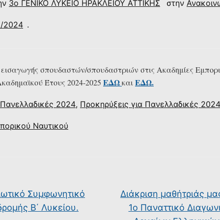
ην
3ο ΓΕΝΙΚΟ ΛΥΚΕΙΟ ΗΡΑΚΛΕΙΟΥ ΑΤΤΙΚΗΣ
στην
Ανακοιν
3/2024
.
 εισαγωγής σπουδαστών/σπουδαστριών στις Ακαδημίες Εμπορ
ΕΔΩ
ΕΔΩ.
καδημαϊκού Έτους 2024-2025
και
Πανελλαδικές 2024
,
Προκηρύξεις για Πανελλαδικές 202
πορικού Ναυτικού
ιωτικό Συμφωνητικό
Διάκριση μαθήτριάς μα
δρομής Β΄ Λυκείου.
1ο Παναττικό Διαγων