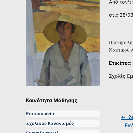
Από τον/τ
στις
28/0
Προκήρυξη
Ναυτικού Α
Ετικέτες:
Σχολές Εμ
Κοινότητα Μάθησης
Επικοινωνία
←
Ιδ
Σχολικός Κανονισμός
Εκ