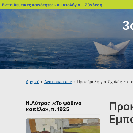
blogs.sch.gr
Εκπαιδευτικές κοινότητες και ιστολόγια
Σύνδεση
3
Αρχική
»
Ανακοινώσεις
»
Προκήρυξη για Σχολές Εμπο
Προκ
Ν.Λύτρας ,«Το ψάθινο
καπέλο», π. 1925
Εμπο