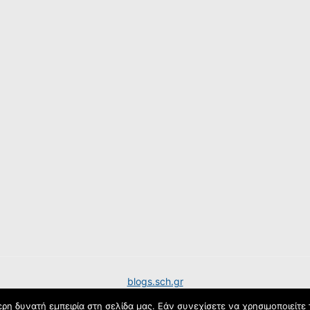
blogs.sch.gr
η δυνατή εμπειρία στη σελίδα μας. Εάν συνεχίσετε να χρησιμοποιείτε 