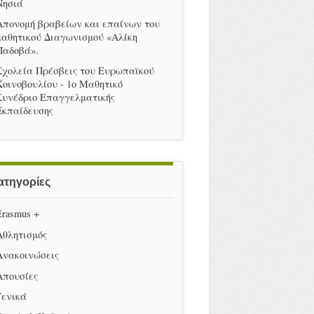
Νησιά
Απονομή βραβείων και επαίνων του
μαθητικού Διαγωνισμού «Αλίκη
Παδοβά».
Σχολεία Πρέσβεις του Ευρωπαϊκού
Κοινοβουλίου - 1ο Μαθητικό
Συνέδριο Επαγγελματικής
Εκπαίδευσης
ατηγορίες
Erasmus +
Αθλητισμός
Ανακοινώσεις
Απουσίες
Γενικά