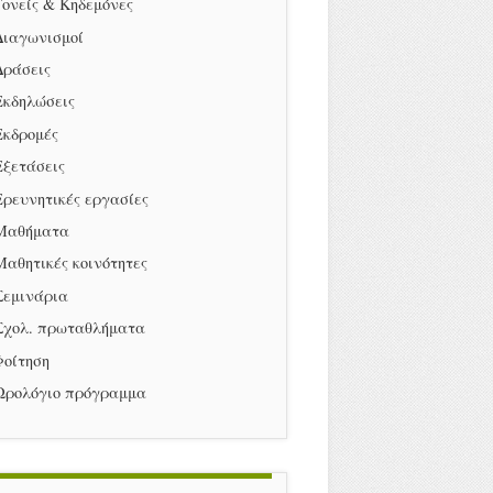
Γονείς & Κηδεμόνες
Διαγωνισμοί
Δράσεις
Εκδηλώσεις
Εκδρομές
Εξετάσεις
Ερευνητικές εργασίες
Μαθήματα
Μαθητικές κοινότητες
Σεμινάρια
Σχολ. πρωταθλήματα
Φοίτηση
Ωρολόγιο πρόγραμμα