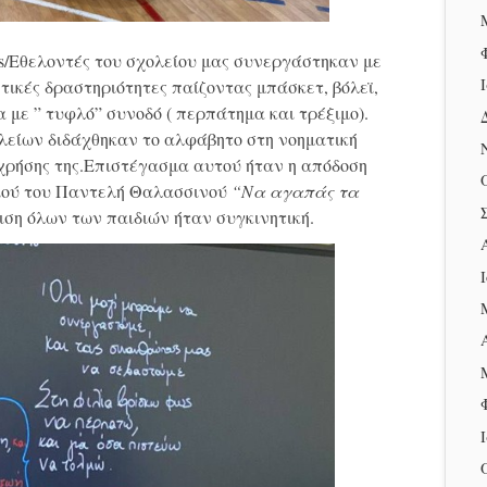
eers/Εθελοντές του σχολείου μας συνεργάστηκαν με
ικές δραστηριότητες παίζοντας μπάσκετ, βόλεϊ,
α με ” τυφλό” συνοδό ( περπάτημα και τρέξιμο).
ολείων διδάχθηκαν το αλφάβητο στη νοηματική
 χρήσης της.Επιστέγασμα αυτού ήταν η απόδοση
διού του Παντελή Θαλασσινού
“Να αγαπάς τα
ιση όλων των παιδιών ήταν συγκινητική.