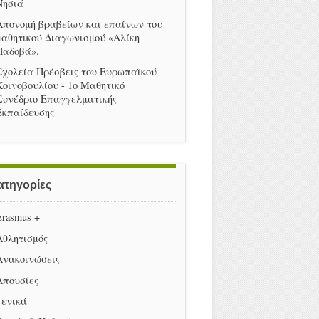
Νησιά
Απονομή βραβείων και επαίνων του
μαθητικού Διαγωνισμού «Αλίκη
Παδοβά».
Σχολεία Πρέσβεις του Ευρωπαϊκού
Κοινοβουλίου - 1ο Μαθητικό
Συνέδριο Επαγγελματικής
Εκπαίδευσης
ατηγορίες
Erasmus +
Αθλητισμός
Ανακοινώσεις
Απουσίες
Γενικά