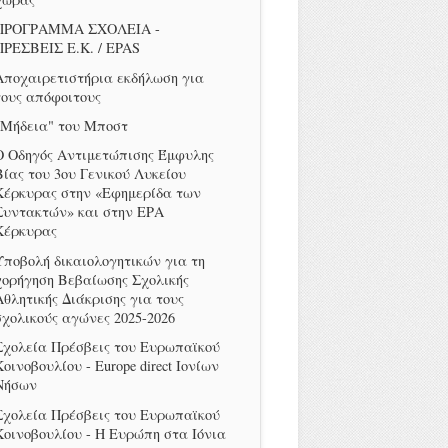
ΠΡΟΓΡΑΜΜΑ ΣΧΟΛΕΙΑ -
ΠΡΕΣΒΕΙΣ Ε.Κ. / EPAS
Αποχαιρετιστήρια εκδήλωση για
τους απόφοιτους
"Μήδεια" του Μποστ
Ο Οδηγός Αντιμετώπισης Έμφυλης
Βίας του 3ου Γενικού Λυκείου
Κέρκυρας στην «Εφημερίδα των
Συντακτών» και στην ΕΡΑ
Κέρκυρας
Υποβολή δικαιολογητικών για τη
χορήγηση Βεβαίωσης Σχολικής
Αθλητικής Διάκρισης για τους
σχολικούς αγώνες 2025-2026
Σχολεία Πρέσβεις του Ευρωπαϊκού
Κοινοβουλίου - Europe direct Ιονίων
Νήσων
Σχολεία Πρέσβεις του Ευρωπαϊκού
Κοινοβουλίου - Η Ευρώπη στα Ιόνια