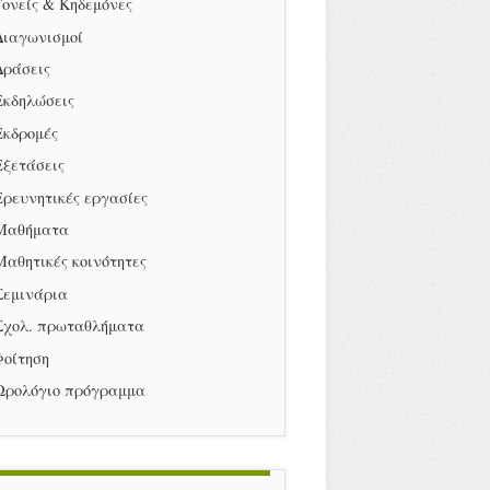
Γονείς & Κηδεμόνες
Διαγωνισμοί
Δράσεις
Εκδηλώσεις
Εκδρομές
Εξετάσεις
Ερευνητικές εργασίες
Μαθήματα
Μαθητικές κοινότητες
Σεμινάρια
Σχολ. πρωταθλήματα
Φοίτηση
Ωρολόγιο πρόγραμμα