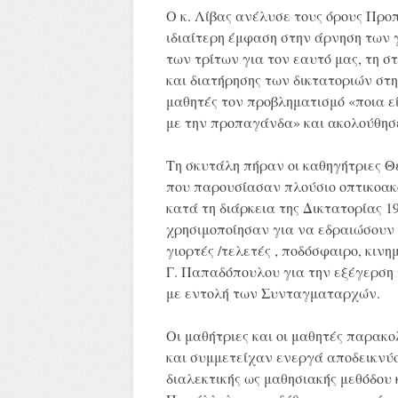
Ο κ. Λίβας ανέλυσε τους όρους Προπ
ιδιαίτερη έμφαση στην άρνηση των 
των τρίτων για τον εαυτό μας, τη σ
και διατήρησης των δικτατοριών στη
μαθητές τον προβληματισμό «ποια εί
με την προπαγάνδα» και ακολούθησε
Τη σκυτάλη πήραν οι καθηγήτριες 
που παρουσίασαν πλούσιο οπτικοακ
κατά τη διάρκεια της Δικτατορίας 19
χρησιμοποίησαν για να εδραιώσουν τ
γιορτές /τελετές , ποδόσφαιρο, κιν
Γ. Παπαδόπουλου για την εξέγερση 
με εντολή των Συνταγματαρχών.
Οι μαθήτριες και οι μαθητές παρακ
και συμμετείχαν ενεργά αποδεικνύ
διαλεκτικής ως μαθησιακής μεθόδου 