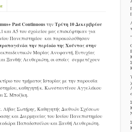
τα
mus+ Past Continuous
Τρίτη 10 Δεκεμβρίου
την
Α1 και Α5 του σχολείου μας επισκέφτηκαν για
Ιονίου Πανεπιστημίου και παρακολούθησαν
 προπαγάνδα την περίοδο της Χούντας στην
 εκπαιδευτικών Μαρίας Ανυφαντή, Ευτυχίας
ι Ξανθής Λευθεριώτη, οι οποίες συμμετέχουν
κτίριο του τμήματος Ιστορίας με την παρουσία
ιστημίου, καθηγητή κ. Κωνσταντίνου Αγγελάκου
ι Σ. Μποζίκη.
κ. Λίβας Σωτήρης, Καθηγητής Διεθνών Σχέσεων
σης και Διερμηνείας του Ιονίου Πανεπιστημίου
 Θεοδώρα Παπαδοπούλου και Ξανθή Λευθεριώτη.