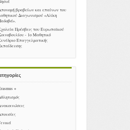
Νησιά
Απονομή βραβείων και επαίνων του
μαθητικού Διαγωνισμού «Αλίκη
Παδοβά».
Σχολεία Πρέσβεις του Ευρωπαϊκού
Κοινοβουλίου - 1ο Μαθητικό
Συνέδριο Επαγγελματικής
Εκπαίδευσης
ατηγορίες
Erasmus +
Αθλητισμός
Ανακοινώσεις
Απουσίες
Γενικά