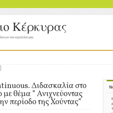
ειο Κέρκυρας
ράσεων του σχολείου μας
tinuous. Διδασκαλία στο
Ν
 με θέμα ” Ανιχνεύοντας
ην περίοδο της Χούντας”