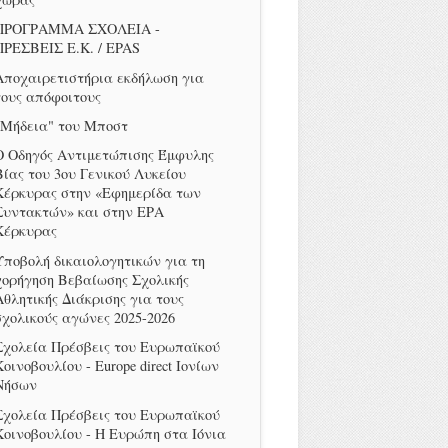
ΠΡΟΓΡΑΜΜΑ ΣΧΟΛΕΙΑ -
ΠΡΕΣΒΕΙΣ Ε.Κ. / EPAS
Αποχαιρετιστήρια εκδήλωση για
τους απόφοιτους
"Μήδεια" του Μποστ
Ο Οδηγός Αντιμετώπισης Έμφυλης
Βίας του 3ου Γενικού Λυκείου
Κέρκυρας στην «Εφημερίδα των
Συντακτών» και στην ΕΡΑ
Κέρκυρας
Υποβολή δικαιολογητικών για τη
χορήγηση Βεβαίωσης Σχολικής
Αθλητικής Διάκρισης για τους
σχολικούς αγώνες 2025-2026
Σχολεία Πρέσβεις του Ευρωπαϊκού
Κοινοβουλίου - Europe direct Ιονίων
Νήσων
Σχολεία Πρέσβεις του Ευρωπαϊκού
Κοινοβουλίου - Η Ευρώπη στα Ιόνια