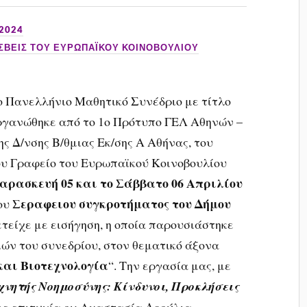
 2024
ΕΣΒΕΙΣ ΤΟΥ ΕΥΡΩΠΑΪΚΟΥ ΚΟΙΝΟΒΟΥΛΙΟΥ
ο Πανελλήνιο Μαθητικό Συνέδριο με τίτλο
οργανώθηκε από το 1ο Πρότυπο ΓΕΛ Αθηνών –
ης Δ/νσης Β/θμιας Εκ/σης Α Αθήνας, του
ου
Γραφείο του Ευρωπαϊκού Κοινοβουλίου
αρασκευή 05 και το Σάββατο 06 Απριλίου
Σεραφειου συγκροτήματος του Δήμου
ου
ετείχε με εισήγηση, η οποία παρουσιάστηκε
ών του συνεδρίου, στον θεματικό άξονα
και Βιοτεχνολογία
“. Την εργασία μας, με
χνητής Νοημοσύνης: Κίνδυνοι, Προκλήσεις