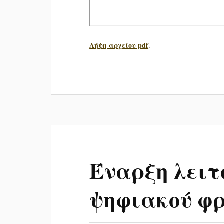
Λήψη αρχείου pdf
.
Έναρξη λειτ
ψηφιακού φρ