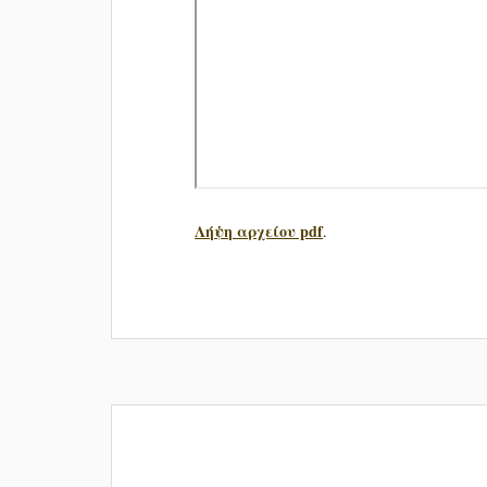
Λήψη αρχείου pdf
.