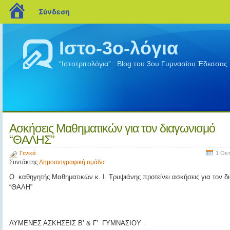
blogs.sch.gr
Σύνδεση
Ιστο-3ο-λόγια
“Ιστοτριτολόγια” : Blog του 3ου Γυμνασίου Έδεσσας
Ασκήσεις Μαθηματικών για τον διαγωνισμό
“ΘΑΛΗΣ”
Γενικά
1 Οκ
Συντάκτης
Δημοσιογραφική ομάδα
Ο καθηγητής Μαθηματικών κ. Ι. Τρυψιάνης προτείνει ασκήσεις για τον δ
“ΘΑΛΗ”
ΛΥΜΕΝΕΣ ΑΣΚΗΣΕΙΣ B’ & Γ’ ΓΥΜΝΑΣΙΟΥ :