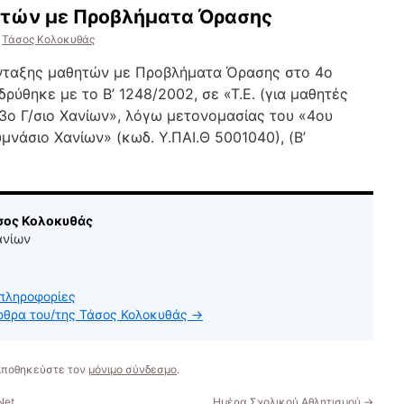
ητών με Προβλήματα Όρασης
Τάσος Κολοκυθάς
νταξης μαθητών με Προβλήματα Όρασης στο 4ο
δρύθηκε με το B’ 1248/2002, σε «Τ.Ε. (για μαθητές
3ο Γ/σιο Χανίων», λόγω μετονομασίας του «4ου
μνάσιο Χανίων» (κωδ. Υ.ΠΑΙ.Θ 5001040), (B’
άσος Κολοκυθάς
ανίων
πληροφορίες
άρθρα του/της Τάσος Κολοκυθάς
→
 Αποθηκεύστε τον
μόνιμο σύνδεσμο
.
Net
Ημέρα Σχολικού Αθλητισμού
→