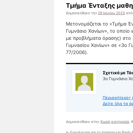
Τμήμα Ένταξης μαθ
Δημοσιεύθηκε την
26 Ιουνίου 2023
από
Μετονομάζεται το «Τμήμα Έ
Γυμνάσιο Χανίων», το οποίο ι
με προβλήματα όρασης) στο 
Γυμνασίου Χανίων» σε «3ο Γυ
77/2006).
Σχετικά με Τ
3ο Γυμνάσιο Χ
Περισσότερες 
Δείτε όλα τα 
Δημοσιεύθηκε στην
Χωρίς κατηγορία
.
←
Ενημέρωση για το πρόγραμμα Pash-