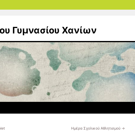
ου Γυμνασίου Χανίων
Net
Ημέρα Σχολικού Αθλητισμού
→