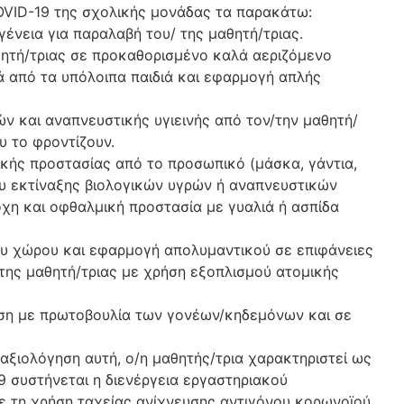
VID-19 της σχολικής μονάδας τα παρακάτω:
γένεια για παραλαβή του/ της μαθητή/τριας.
ητή/τριας σε προκαθορισμένο καλά αεριζόμενο
ά από τα υπόλοιπα παιδιά και εφαρμογή απλής
ών και αναπνευστικής υγιεινής από τον/την μαθητή/
υ το φροντίζουν.
ικής προστασίας από το προσωπικό (μάσκα, γάντια,
ου εκτίναξης βιολογικών υγρών ή αναπνευστικών
χη και οφθαλμική προστασία με γυαλιά ή ασπίδα
ου χώρου και εφαρμογή απολυμαντικού σε επιφάνειες
της μαθητή/τριας με χρήση εξοπλισμού ατομικής
γηση με πρωτοβουλία των γονέων/κηδεμόνων και σε
ξιολόγηση αυτή, ο/η μαθητής/τρια χαρακτηριστεί ως
 συστήνεται η διενέργεια εργαστηριακού
ε τη χρήση ταχείας ανίχνευσης αντιγόνου κορωνοϊoύ