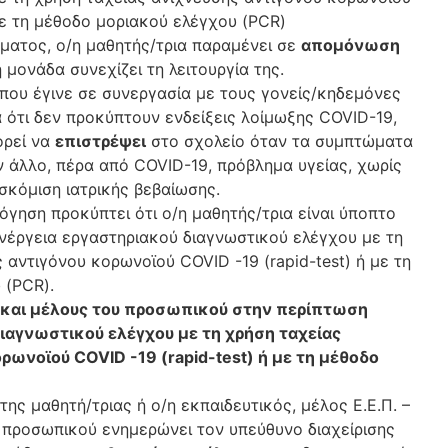
 με τη μέθοδο μοριακού ελέγχου (PCR)
ματος, ο/η μαθητής/τρια παραμένει σε
απομόνωση
 μονάδα συνεχίζει τη λειτουργία της.
 που έγινε σε συνεργασία με τους γονείς/κηδεμόνες
 ότι δεν προκύπτουν ενδείξεις λοίμωξης COVID-19,
ορεί να
επιστρέψει
στο σχολείο όταν τα συμπτώματα
 άλλο, πέρα από COVID-19, πρόβλημα υγείας, χωρίς
οσκόμιση ιατρικής βεβαίωσης.
λόγηση προκύπτει ότι ο/η μαθητής/τρια είναι ύποπτο
νέργεια εργαστηριακού διαγνωστικού ελέγχου με τη
 αντιγόνου κορωνοϊoύ COVID -19 (rapid-test) ή με τη
 (PCR).
ς και μέλους του προσωπικού στην περίπτωση
ιαγνωστικού ελέγχου με τη χρήση ταχείας
ρωνοϊoύ COVID -19 (rapid-test)
ή με τη μέθοδο
ης μαθητή/τριας ή ο/η εκπαιδευτικός, μέλος Ε.Ε.Π. –
ύ προσωπικού ενημερώνει τον υπεύθυνο διαχείρισης