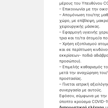
μέρους του Υπευθύνου CO
– Επικοινωνία με την οικο
– Απομόνωση του/της μαθ
χώρο, με επίβλεψη, μακρι
χειρουργικής μάσκας.
– Εφαρμογή υγιεινής χερι
τρια και το/τα άτομο/α πο
– Χρήση εξοπλισμού ατομ
και σε περίπτωση κινδύν
εκκρίσεων- ποδιά αδιάβρο
προσώπου).
– Επιμελής καθαρισμός τ
μετά την αναχώρηση του/
προστασίας.
– Γίνεται ιατρική αξιολό
συνεργασία με αυτούς.
Εφόσον, σύμφωνα με την α
ύποπτο κρούσμα COVID-19
διαγνωστικού
ελέγχου
μ