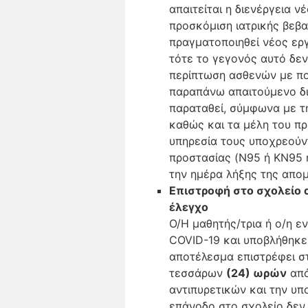
απαιτείται η διενέργεια 
προσκόμιση ιατρικής βεβα
πραγματοποιηθεί νέος εργ
τότε το γεγονός αυτό δεν
περίπτωση ασθενών με πο
παραπάνω απαιτούμενο δ
παραταθεί, σύμφωνα με τη
καθώς και τα μέλη του π
υπηρεσία τους υποχρεούν
προστασίας (N95 ή ΚΝ95 ή
την ημέρα λήξης της απο
Επιστροφή στο σχολείο 
έλεγχο
Ο/Η μαθητής/τρια ή ο/η 
COVID-19 και υποβλήθηκε
αποτέλεσμα επιστρέφει στ
τεσσάρων
(24) ωρών
από
αντιπυρετικών και την υ
επάνοδο στο σχολείο δεν 