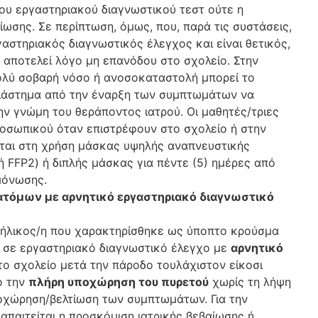
νέου εργαστηριακού διαγνωστικού τεστ ούτε η
ίωσης. Σε περίπτωση, όμως, που, παρά τις συστάσεις,
αστηριακός διαγνωστικός έλεγχος και είναι θετικός,
 αποτελεί λόγο μη επανόδου στο σχολείο. Στην
λύ σοβαρή νόσο ή ανοσοκαταστολή μπορεί το
ιάστημα από την έναρξη των συμπτωμάτων να
ν γνώμη του θεράποντος ιατρού. Οι μαθητές/τριες
ροσωπικού όταν επιστρέφουν στο σχολείο ή στην
ται στη χρήση μάσκας υψηλής αναπνευστικής
 FFP2) ή διπλής μάσκας για πέντε (5) ημέρες από
μόνωσης.
ατόμων με αρνητικό εργαστηριακό διαγνωστικό
ενήλικος/η που χαρακτηρίσθηκε ως ύποπτο κρούσμα
 σε εργαστηριακό διαγνωστικό έλεγχο με
αρνητικό
ο σχολείο μετά την πάροδο τουλάχιστον είκοσι
 την
πλήρη υποχώρηση του πυρετού
χωρίς τη λήψη
ποχώρηση/βελτίωση των συμπτωμάτων. Για την
απαιτείται η προσκόμιση ιατρικής βεβαίωσης ή