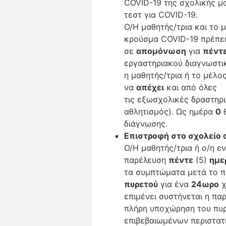
COVID-19 της σχολικής μ
τεστ για COVID-19.
Ο/Η μαθητής/τρια και το 
κρούσμα COVID-19 πρέπε
σε
απομόνωση
για
πέντ
εργαστηριακού διαγνωστικ
η μαθητής/τρια ή το μέλ
να
απέχει
και από όλες
τις εξωσχολικές δραστηρι
αθλητισμός). Ως ημέρα
0
θ
διάγνωσης.
Επιστροφή στο σχολείο
Ο/Η μαθητής/τρια ή ο/η ε
παρέλευση
πέντε
(5)
ημε
τα συμπτώματα μετά το π
πυρετού
για ένα
24ωρο
χ
επιμένει συστήνεται η πα
πλήρη υποχώρηση του πυρ
επιβεβαιωμένων περιστατ