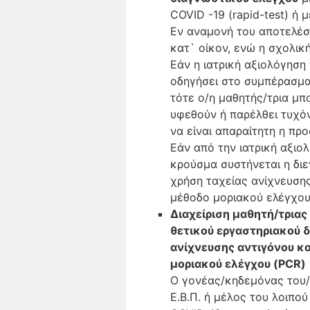
COVID -19 (rapid-test) ή
Εν αναμονή του αποτελέσ
κατ` οίκον, ενώ η σχολική
Εάν η ιατρική αξιολόγηση
οδηγήσει στο συμπέρασμα
τότε ο/η μαθητής/τρια μπ
υφεθούν ή παρέλθει τυχόν
να είναι απαραίτητη η πρ
Εάν από την ιατρική αξιο
κρούσμα συστήνεται η διε
χρήση ταχείας ανίχνευσης
μέθοδο μοριακού ελέγχου
Διαχείριση μαθητή/τρια
θετικού εργαστηριακού
δ
ανίχνευσης αντιγόνου κο
μοριακού ελέγχου (PCR)
Ο γονέας/κηδεμόνας του/τ
Ε.Β.Π. ή μέλος του λοιπο