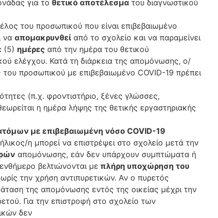
ονάδας για το
θετικό αποτέλεσμα
του διαγνωστικού
μέλος του προσωπικού που είναι επιβεβαιωμένο
ι να
απομακρυνθεί
από το σχολείο και να παραμείνει
ε
(5)
ημέρες
από την ημέρα του θετικού
ού ελέγχου. Κατά τη διάρκεια της απομόνωσης, ο/
ος του προσωπικού με επιβεβαιωμένο COVID-19 πρέπει
ότητες (π.χ. φροντιστήριο, ξένες γλώσσες,
εωρείται η ημέρα λήψης της θετικής εργαστηριακής
 ατόμων με επιβεβαιωμένη νόσο COVID-19
νήλικος/η μπορεί να επιστρέψει στο σχολείο μετά την
ρών
απομόνωσης, εάν δεν υπάρχουν συμπτώματα ή
ενθήμερο βελτιώνονται με
πλήρη υποχώρηση του
ωρίς την χρήση αντιπυρετικών. Αν ο πυρετός
ράταση της απομόνωσης εντός της οικείας μέχρι την
ετού. Για την επιστροφή στο σχολείο των
ικών δεν