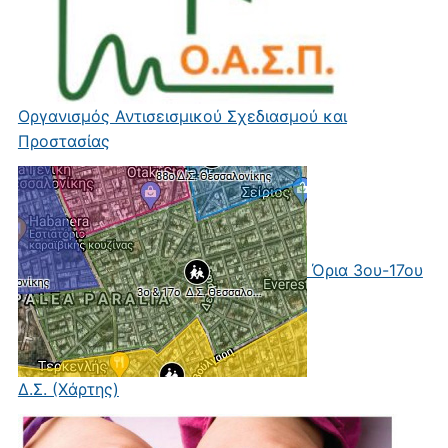
Οργανισμός Αντισεισμικού Σχεδιασμού και
Προστασίας
Όρια 3ου-17ου
Δ.Σ. (Χάρτης)