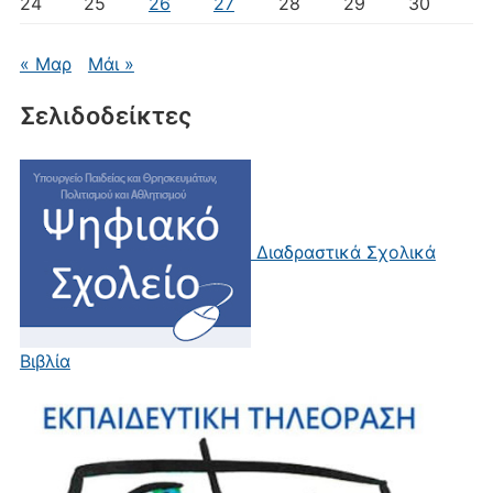
24
25
26
27
28
29
30
« Μαρ
Μάι »
Σελιδοδείκτες
Διαδραστικά Σχολικά
Βιβλία