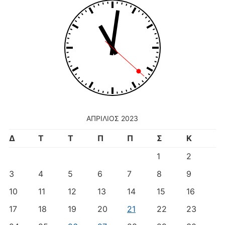
ΑΠΡΊΛΙΟΣ 2023
Δ
Τ
Τ
Π
Π
Σ
Κ
1
2
3
4
5
6
7
8
9
10
11
12
13
14
15
16
17
18
19
20
21
22
23