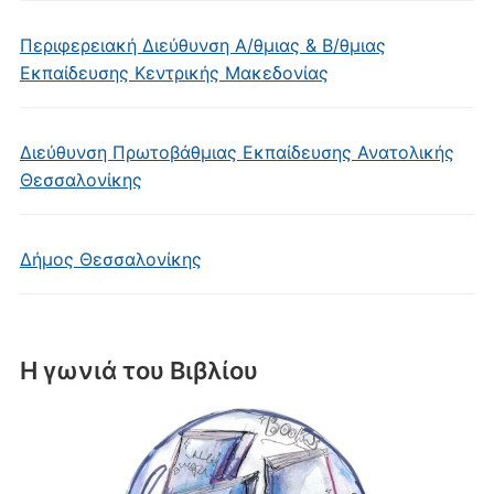
Περιφερειακή Διεύθυνση Α/θμιας & Β/θμιας
Εκπαίδευσης Κεντρικής Μακεδονίας
Διεύθυνση Πρωτοβάθμιας Εκπαίδευσης Ανατολικής
Θεσσαλονίκης
Δήμος Θεσσαλονίκης
Η γωνιά του Βιβλίου