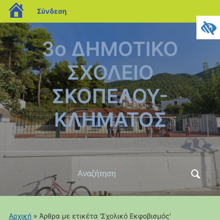
blogs.sch.gr
Σύνδεση
3ο ΔΗΜΟΤΙΚΟ
ΣΧΟΛΕΙΟ
ΣΚΟΠΕΛΟΥ-
ΚΛΗΜΑΤΟΣ
Αναζήτηση
για:
Αρχική
»
Άρθρα με ετικέτα 'Σχολικό Εκφοβισμός'