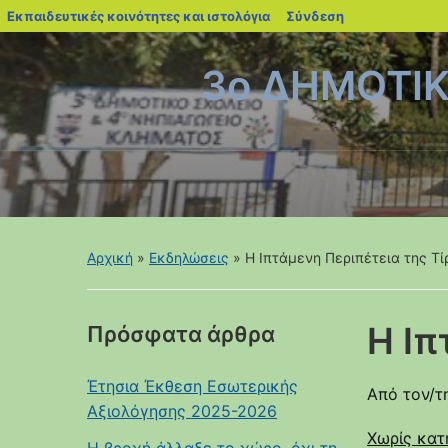
blogs.sch.gr
Εκπαιδευτικές κοινότητες και ιστολόγια
Σύνδεση
3ο ΔΗΜΟΤΙ
Αρχική
»
Εκδηλώσεις
»
Η Ιπτάμενη Περιπέτεια της Τί
Η Ιπ
Πρόσφατα άρθρα
Έτησια Έκθεση Εσωτερικής
Από τον/τ
Αξιολόγησης 2025-2026
Χωρίς κατ