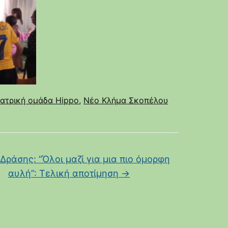
ατρική ομάδα Hippo
,
Νέο Κλήμα Σκοπέλου
 Δράσης: “Όλοι μαζί για μια πιο όμορφη
αυλή”: Τελική αποτίμηση
→