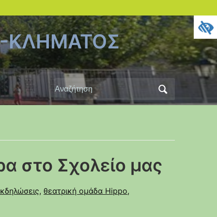
Υ-ΚΛΗΜΑΤΟΣ
Αναζήτηση
για:
ρα στο Σχολείο μας
κδηλώσεις
,
θεατρική ομάδα Hippo
,