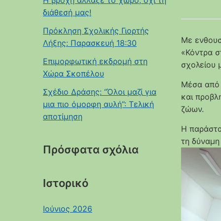
Η βροχή άλλαξε το χώρο, όχι τη
διάθεσή μας!
Πρόκληση Σχολικής Γιορτής
Με ενθουσ
Λήξης: Παρασκευή 18:30
«Κόντρα σ
Επιμορφωτική εκδρομή στη
σχολείου 
Χώρα Σκοπέλου
Μέσα από 
Σχέδιο Δράσης: “Όλοι μαζί για
και προβλ
μια πιο όμορφη αυλή”: Τελική
ζώων.
αποτίμηση
Η παράστα
τη δύναμη
Πρόσφατα σχόλια
Ιστορικό
Ιούνιος 2026