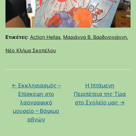
Ετικέτες:
Action Hellas
,
Μαριάννα Β. Βαρδινογιάννη
,
Νέο Κλήμα Σκοπέλου
←
Εκκλησιασμός –
Η Ιπτάμενη
Επίσκεψη στο
Περιπέτεια της Τίρα
λαογραφικό
στο Σχολείο μας
→
μουσείο – Βάψιμο
αβγών