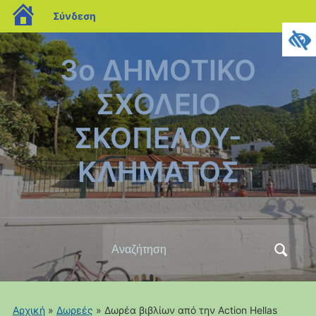
blogs.sch.gr
Σύνδεση
3ο ΔΗΜΟΤΙΚΟ
ΣΧΟΛΕΙΟ
ΣΚΟΠΕΛΟΥ-
ΚΛΗΜΑΤΟΣ
Αναζήτηση
για:
Αρχική
»
Δωρεές
»
Δωρέα βιβλίων από την Action Hellas