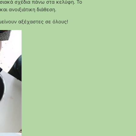
σιακά σχέδια πάνω στα κελύφη. Το
αι ανοιξιάτικη διάθεση.
μείνουν αξέχαστες σε όλους!