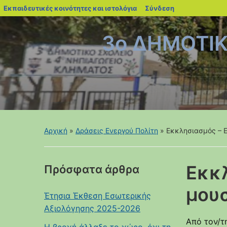
blogs.sch.gr
Εκπαιδευτικές κοινότητες και ιστολόγια
Σύνδεση
3ο ΔΗΜΟΤΙ
Αρχική
»
Δράσεις Ενεργού Πολίτη
»
Εκκλησιασμός – 
Εκκ
Πρόσφατα άρθρα
μουσ
Έτησια Έκθεση Εσωτερικής
Αξιολόγησης 2025-2026
Από τον/τ