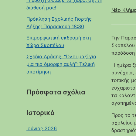
Η βροχή άλλαξε το χώρο, όχι τη
διάθεσή μας!
Νέο Κλήμ
Πρόκληση Σχολικής Γιορτής
Λήξης: Παρασκευή 18:30
Επιμορφωτική εκδρομή στη
Την Παρασ
Χώρα Σκοπέλου
Σκοπέλου ε
παράδοση 
Σχέδιο Δράσης: “Όλοι μαζί για
μια πιο όμορφη αυλή”: Τελική
Η ημέρα ξ
αποτίμηση
συνέχεια,
τοπικής μ
ευχαριστο
Πρόσφατα σχόλια
τα κάλαντ
αγαπημένο
Ιστορικό
Προς το τ
σχολείου 
Ιούνιος 2026
δραστηριό