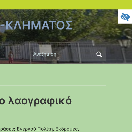
Υ-ΚΛΗΜΑΤΟΣ
Αναζήτηση
για:
ο λαογραφικό
ράσεις Ενεργού Πολίτη
,
Εκδρομές
,