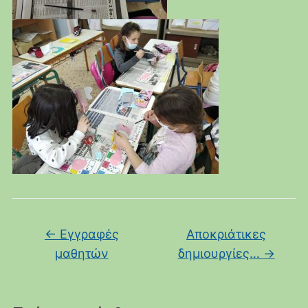
←
Εγγραφές
Αποκριάτικες
μαθητών
δημιουργίες…
→