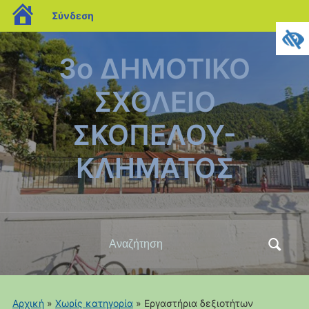
blogs.sch.gr
Σύνδεση
3ο ΔΗΜΟΤΙΚΟ
ΣΧΟΛΕΙΟ
ΣΚΟΠΕΛΟΥ-
ΚΛΗΜΑΤΟΣ
Αναζήτηση
για:
Αρχική
»
Χωρίς κατηγορία
»
Εργαστήρια δεξιοτήτων