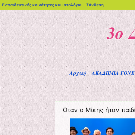
blogs.sch.gr
Εκπαιδευτικές κοινότητες και ιστολόγια
Σύνδεση
3ο
Μενού
Μετάβαση στο περιεχόμενο
Αρχική
ΑΚΑΔΗΜΙΑ ΓΟΝ
Όταν ο Μίκης ήταν παιδ