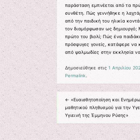
παράσταση εμπνέεται από τα πρώ
συνθέτη. Πώς γεννήθηκε η λαχτάρα
από την παιδική του ηλικία κοντ
τον διαμόρφωσαν ως δημιουργό; 
πρώτο του βιολί; Πώς ένα παιδάκι
πρόσφυγες γονείς, κατάφερε να 
από ψαλμωδίες στην εκκλησία να 
Δημοσιεύθηκε στις
1 Απριλίου 20
Permalink
.
←
«Ευαισθητοποίηση και Ενημέρω
Πλοήγηση άρθρων
μαθητικού πληθυσμού για την Υγε
Υγιεινή της Έμμηνου Ρύσης»