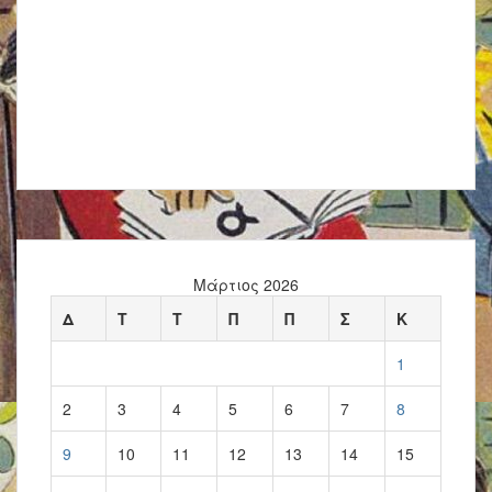
Μάρτιος 2026
Δ
Τ
Τ
Π
Π
Σ
Κ
1
2
3
4
5
6
7
8
9
10
11
12
13
14
15