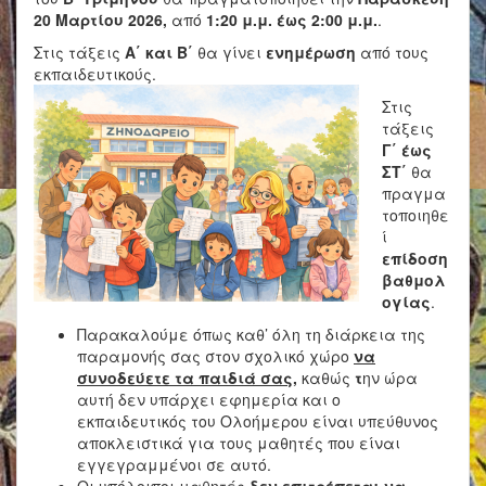
20 Μαρτίου 2026,
από
1:20 μ.μ. έως 2:00 μ.μ.
.
Στις τάξεις
Α΄ και Β΄
θα γίνει
ενημέρωση
από τους
εκπαιδευτικούς.
Στις
τάξεις
Γ΄ έως
ΣΤ΄
θα
πραγμα
τοποιηθε
ί
επίδοση
βαθμολ
ογίας
.
Παρακαλούμε όπως καθ’ όλη τη διάρκεια της
παραμονής σας στον σχολικό χώρο
να
συνοδεύετε τα παιδιά σας
,
καθώς
τ
ην ώρα
αυτή δεν υπάρχει εφημερία και ο
εκπαιδευτικός του Ολοήμερου είναι υπεύθυνος
αποκλειστικά για τους μαθητές που είναι
εγγεγραμμένοι σε αυτό.