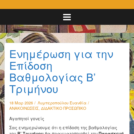
Ενημέρωση για την
Επίδοση
Βαθμολογίας Β’
Τριμήνου
18 Μαρ 2026
Λυμπεροπούλου Ευανθία
ΑΝΑΚΟΙΝΩΣΕΙΣ
,
ΔΙΔΑΚΤΙΚΟ ΠΡΟΣΩΠΙΚΟ
Αγαπητοί γονείς
Σας ενημερώνουμε ότι η επίδοση της βαθμολογίας
του
Β’ Τριμήνου
θα πραγματοποιηθεί την
Παρασκευή