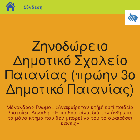
blogs.sch.gr
Σύνδεση
Μετάβαση
σε
περιεχόμενο
Ζηνοδώρειο
Δημοτικό Σχολείο
Παιανίας (πρώην 3ο
Δημοτικό Παιανίας)
Μένανδρος Γνώμαι: «Αναφαίρετον κτήμ’ εστί παιδεία
βροτοίς». Δηλαδή: «Η παιδεία είναι διά τον άνθρωπο
το μόνο κτήμα που δεν μπορεί να του το αφαιρέσει
κανείς»