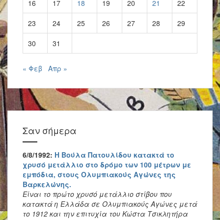
16
17
18
19
20
21
22
23
24
25
26
27
28
29
30
31
« Φεβ
Απρ »
Σαν σήμερα
6/8/1992:
Η Βούλα Πατουλίδου κατακτά το
χρυσό μετάλλιο στο δρόμο των 100 μέτρων με
εμπόδια, στους Ολυμπιακούς Αγώνες της
Βαρκελώνης.
Είναι το πρώτο χρυσό μετάλλιο στίβου που
κατακτά η Ελλάδα σε Ολυμπιακούς Αγώνες μετά
το 1912 και την επιτυχία του Κώστα Τσικλητήρα