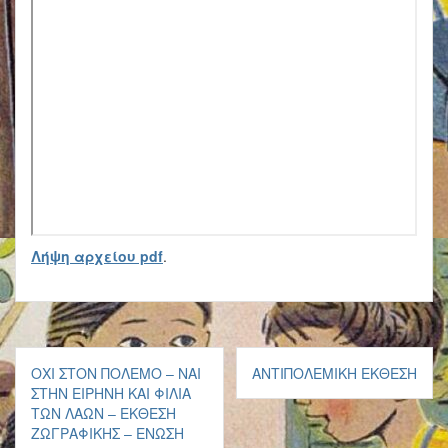
Λήψη αρχείου pdf
.
Πλοήγηση
ΌΧΙ ΣΤΟΝ ΠΌΛΕΜΟ – ΝΑΙ
ΑΝΤΙΠΟΛΕΜΙΚΉ ΈΚΘΕΣΗ
άρθρων
ΣΤΗΝ ΕΙΡΉΝΗ ΚΑΙ ΦΙΛΊΑ
ΤΩΝ ΛΑΏΝ – ΈΚΘΕΣΗ
ΖΩΓΡΑΦΙΚΉΣ – ΈΝΩΣΗ