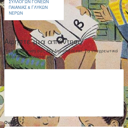
ΣΥΛΛΌΓΩΝ ΓΟΝΈΩΝ
ΠΑΙΑΝΊΑΣ & ΓΛΥΚΏΝ
ΝΕΡΏΝ
Αφήστε μια απάντηση
Η ηλ. διεύθυνση σας δεν δημοσιεύεται.
Τα υποχρεωτικά
πεδία σημειώνονται με
*
Σχόλιο
*
Όνομα
*