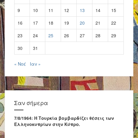
9
10
11
12
13
14
15
16
17
18
19
20
21
22
23
24
25
26
27
28
29
30
31
« Νοέ
Ιαν »
Σαν σήμερα
7/8/1964: Η Τουρκία βομβαρδίζει θέσεις των
Ελληνοκυπρίων στην Κύπρο.