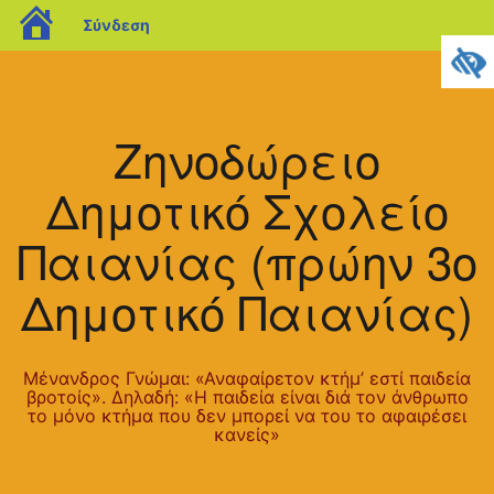
blogs.sch.gr
Σύνδεση
Μετάβαση
σε
περιεχόμενο
Ζηνοδώρειο
Δημοτικό Σχολείο
Παιανίας (πρώην 3ο
Δημοτικό Παιανίας)
Μένανδρος Γνώμαι: «Αναφαίρετον κτήμ’ εστί παιδεία
βροτοίς». Δηλαδή: «Η παιδεία είναι διά τον άνθρωπο
το μόνο κτήμα που δεν μπορεί να του το αφαιρέσει
κανείς»