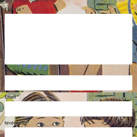
πεδία σημειώνονται με
*
Σχόλιο
*
Όνομα
*
Email
*
Ιστότοπος