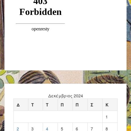
Δεκέμβριος 2024
Δ
Τ
Τ
Π
Π
Σ
Κ
1
2
3
4
5
6
7
8