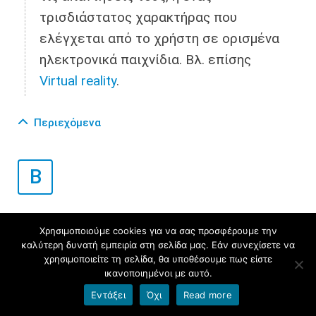
τρισδιάστατος χαρακτήρας που
ελέγχεται από το χρήστη σε ορισμένα
ηλεκτρονικά παιχνίδια. Βλ. επίσης
Virtual reality
.
Περιεχόμενα
B
Backup
Χρησιμοποιούμε cookies για να σας προσφέρουμε την
καλύτερη δυνατή εμπειρία στη σελίδα μας. Εάν συνεχίσετε να
Εφεδρικό αντίγραφο.
χρησιμοποιείτε τη σελίδα, θα υποθέσουμε πως είστε
ικανοποιημένοι με αυτό.
Εντάξει
Όχι
Read more
Ban •
Απαγόρευση