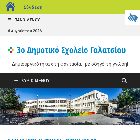
Σύνδεση
ΠΆΝΩ ΜΕΝΟΎ
6 Αυγούστου 2026
3
Δημ
στη
Δημιουργικότητα στη φαντασία... με οδηγό τη γνώση!
Δ
με 
γνώ
Σ
ΚΎΡΙΟ ΜΕΝΟΎ
Γ