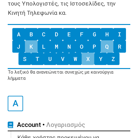
τους Υπολογιστές, τις Ιστοσελίδες, την
Κινητή Τηλεφωνία κα.
A
B
C
D
E
F
G
H
I
J
K
L
M
N
O
P
Q
R
S
T
U
V
W
X
Y
Z
Το λεξικό θα ανανεώνεται συνεχώς με καινούργια
λήμματα
A
Account •
Λογαριασμός
Κάθε χρήστης προκειμένου να