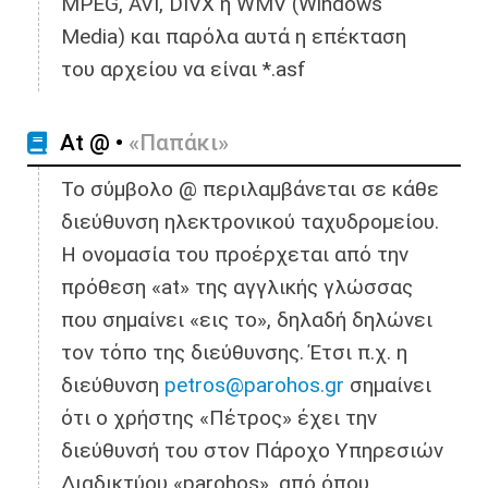
MPEG, AVI, DIVX ή WMV (Windows
Media) και παρόλα αυτά η επέκταση
του αρχείου να είναι *.asf
Αt @ •
«Παπάκι»
Το σύμβολο @ περιλαμβάνεται σε κάθε
διεύθυνση ηλεκτρονικού ταχυδρομείου.
Η ονομασία του προέρχεται από την
πρόθεση «at» της αγγλικής γλώσσας
που σημαίνει «εις το», δηλαδή δηλώνει
τον τόπο της διεύθυνσης. Έτσι π.χ. η
διεύθυνση
petros@parohos.gr
σημαίνει
ότι ο χρήστης «Πέτρος» έχει την
διεύθυνσή του στον Πάροχο Υπηρεσιών
Διαδικτύου «parohos», από όπου