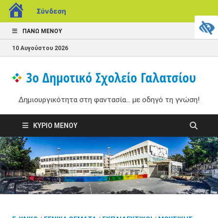
Σύνδεση
ΠΆΝΩ ΜΕΝΟΎ
10 Αυγούστου 2026
3
Δημ
στη
Δημιουργικότητα στη φαντασία... με οδηγό τη γνώση!
Δ
με 
γνώ
Σ
ΚΎΡΙΟ ΜΕΝΟΎ
Γ