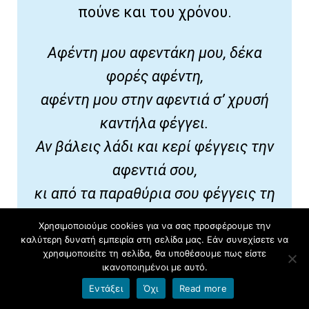
πούνε και του χρόνου.
Αφέντη μου αφεντάκη μου, δέκα
φορές αφέντη,
αφέντη μου στην αφεντιά σ’ χρυσή
καντήλα φέγγει.
Αν βάλεις λάδι και κερί φέγγεις την
αφεντιά σου,
κι από τα παραθύρια σου φέγγεις τη
γειτονιά σου,
Χρησιμοποιούμε cookies για να σας προσφέρουμε την
κι αν βάλεις και περσότερο φέγγεις
καλύτερη δυνατή εμπειρία στη σελίδα μας. Εάν συνεχίσετε να
χρησιμοποιείτε τη σελίδα, θα υποθέσουμε πως είστε
τον κόσμον όλο.
ικανοποιημένοι με αυτό.
Εντάξει
Όχι
Read more