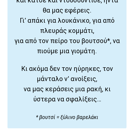
και κάτσε και ντουσούντισε, ήντα
θα μας εφέρεις.
Γι’ απάκι για λουκάνικο, για από
πλευράς κομμάτι,
για από τον πείρο του βουτσού*, να
πιούμε μια γιομάτη.
Κι ακόμα δεν τον ηύρηκες, τον
μάνταλο ν’ ανοίξεις,
να μας κεράσεις μια ρακή, κι
ύστερα να σφαλίξεις…
* βουτσί = ξύλινο βαρελάκι