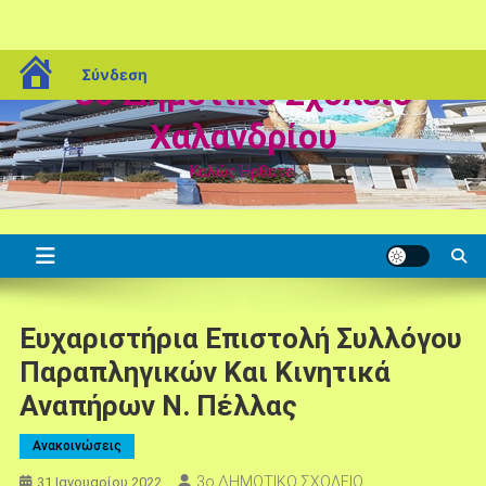
Μεταπηδήστε
blogs.sch.gr
Σύνδεση
3ο Δημοτικό Σχολείο
στο
περιεχόμενο
Χαλανδρίου
Καλώς Ήρθατε!
Ευχαριστήρια Επιστολή Συλλόγου
Παραπληγικών Και Κινητικά
Αναπήρων Ν. Πέλλας
Ανακοινώσεις
3ο ΔΗΜΟΤΙΚΟ ΣΧΟΛΕΙΟ
31 Ιανουαρίου 2022