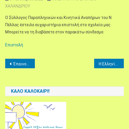
ΧΑΛΑΝΔΡΙΟΥ
Ο Σύλλογος Παραπληγικών και Κινητικά Αναπήρων του Ν.
Πέλλας έστειλε ευχαριστήρια επιστολή στο σχολείο μας.
Μπορείτε να τη διαβάσετε στον παρακάτω σύνδεσμο:
Επιστολή
Πλοήγηση
Έπαινος από “Το Χαμόγελο του Παιδιού”
Η Ελληνίδα ζωγράφος που μας εμπνέει (B2)
άρθρων
ΚΑΛΌ ΚΑΛΟΚΑΊΡΙ!