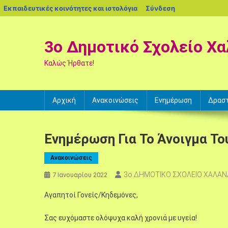
blogs.sch.gr
Εκπαιδευτικές κοινότητες και ιστολόγια
Σύνδεση
Μεταπηδήστε
στο
3ο Δημοτικό Σχολείο Χα
περιεχόμενο
Καλώς Ήρθατε!
Αρχική
Ανακοινώσεις
Ενημέρωση
Δρασ
Ενημέρωση Για Το Άνοιγμα Το
Ανακοινώσεις
3ο ΔΗΜΟΤΙΚΟ ΣΧΟΛΕΙΟ ΧΑΛΑΝ
7 Ιανουαρίου 2022
Αγαπητοί Γονείς/Κηδεμόνες,
Σας ευχόμαστε ολόψυχα καλή χρονιά με υγεία!