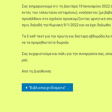
Σας ενημερώνουμε ότι τη Δευτέρα 10 Ιανουαρίου 2022 ό
εντός του τελευταίου επταμήνου), νοσήσαντες (με βεβα
προσέλθουν στο σχολείο προσκομίζοντας αρνητικό αποτέ
πριν, δηλαδή την Κυριακή 9/1/2022 και να έχει δηλωθε
Τα 5 self-test για την πρώτη και δεύτερη εβδομάδα λε
να τα προμηθευτείτε δωρεάν.
Σας ευχαριστούμε και πάλι για την συνεργασία σας, α
μας.
Από τη Διεύθυνση
Πλοήγηση
“Βιβλιοπαιχνιδίσματα” με το Α2
άρθρων