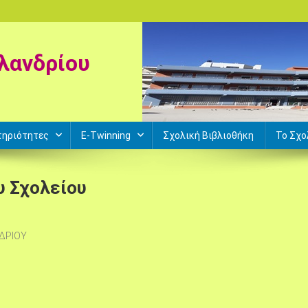
λανδρίου
τηριότητες
E-Twinning
Σχολική Βιβλιοθήκη
Το Σχο
υ Σχολείου
ΔΡΙΟΥ