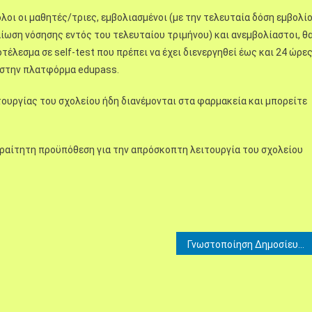
λοι οι μαθητές/τριες, εμβολιασμένοι (με την τελευταία δόση εμβολί
ίωση νόσησης εντός του τελευταίου τριμήνου) και ανεμβολίαστοι, θ
λεσμα σε self-test που πρέπει να έχει διενεργηθεί έως και 24 ώρε
ί στην πλατφόρμα edupass.
ιτουργίας του σχολείου ήδη διανέμονται στα φαρμακεία και μπορείτε
παραίτητη προϋπόθεση για την απρόσκοπτη λειτουργία του σχολείου
Γνωστοποίηση Δημοσίευσης ΚΥΑ στην Εφημερίδα της Κυβέρνησης