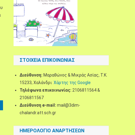
ου
α
ς
ΣΤΟΙΧΕΊΑ ΕΠΙΚΟΙΝΩΝΊΑΣ
Διεύθυνση:
Μαραθώνος & Μικράς Ασίας, Τ.Κ.
15233, Χαλάνδρι
Χάρτης της Google
Τηλέφωνα επικοινωνίας:
2106811564 &
2106811567
Διεύθυνση e-mail:
mail@3dim-
chalandr.att.sch.gr
ΗΜΕΡΟΛΌΓΙΟ ΑΝΑΡΤΉΣΕΩΝ