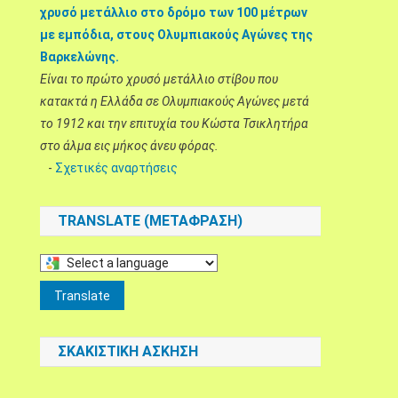
χρυσό μετάλλιο στο δρόμο των 100 μέτρων
με εμπόδια, στους Ολυμπιακούς Αγώνες της
Βαρκελώνης.
Είναι το πρώτο χρυσό μετάλλιο στίβου που
κατακτά η Ελλάδα σε Ολυμπιακούς Αγώνες μετά
το 1912 και την επιτυχία του Κώστα Τσικλητήρα
στο άλμα εις μήκος άνευ φόρας.
-
Σχετικές αναρτήσεις
TRANSLATE (ΜΕΤΆΦΡΑΣΗ)
Select
a
Translate
language
to
ΣΚΑΚΙΣΤΙΚΉ ΆΣΚΗΣΗ
translate
this
page