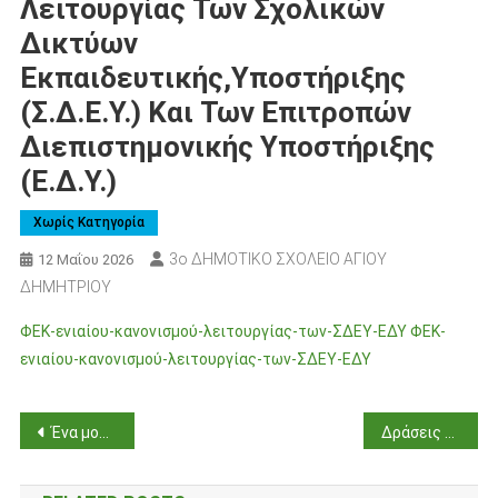
Λειτουργίας Των Σχολικών
Δικτύων
Εκπαιδευτικής,Υποστήριξης
(Σ.Δ.Ε.Υ.) Και Των Επιτροπών
Διεπιστημονικής Υποστήριξης
(Ε.Δ.Υ.)
Χωρίς Κατηγορία
3ο ΔΗΜΟΤΙΚΟ ΣΧΟΛΕΙΟ ΑΓΙΟΥ
12 Μαΐου 2026
ΔΗΜΗΤΡΙΟΥ
ΦΕΚ-ενιαίου-κανονισμού-λειτουργίας-των-ΣΔΕΥ-ΕΔΥ
ΦΕΚ-
ενιαίου-κανονισμού-λειτουργίας-των-ΣΔΕΥ-ΕΔΥ
Πλοήγηση
Ένα μουσικοχορευτικό ταξίδι στην Κάτω Ιταλία με τους Encardia
Δράσεις ΑθλοΠαιδείας- Σχολικός Αθλητισμός 2026
άρθρων