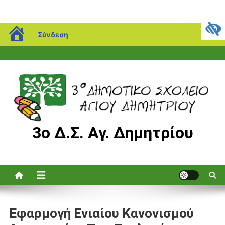
Μεταπηδήστε
blogs.sch.gr
Παρασκευή, 07 Αυγούστου, 2026
Σύνδεση
στο
περιεχόμενο
3ο Δ.Σ. Αγ. Δημητρίου
Εφαρμογή Ενιαίου Κανονισμού