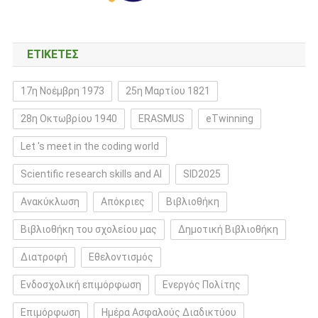
ΕΤΙΚΈΤΕΣ
17η Νοέμβρη 1973
25η Μαρτίου 1821
28η Οκτωβρίου 1940
ERASMUS
eTwinning
Let 's meet in the coding world
Scientific research skills and AI
SID2025
Ανακύκλωση
Απόκριες
Βιβλιοθήκη
Βιβλιοθήκη του σχολείου μας
Δημοτική Βιβλιοθήκη
Διατροφή
Εθελοντισμός
Ενδοσχολική επιμόρφωση
Ενεργός Πολίτης
Επιμόρφωση
Ημέρα Ασφαλούς Διαδικτύου