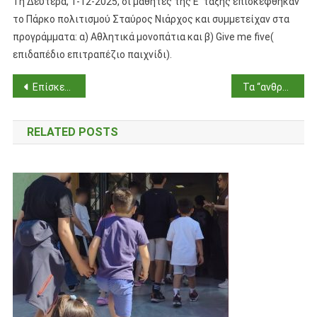
Τη Δευτέρα, 1-12-2025, οι μαθητές της Ε’ τάξης επισκέφθηκαν
το Πάρκο πολιτισμού Σταύρος Νιάρχος και συμμετείχαν στα
προγράμματα: α) Αθλητικά μονοπάτια και β) Give me five(
επιδαπέδιο επιτραπέζιο παιχνίδι).
Πλοήγηση
Επίσκεψη στο Κέντρο Πολιτισμού Σταύρος Νιάρχος
Τα “ανθρωπάκια” του Γιάννη Γαΐτη
άρθρων
RELATED POSTS