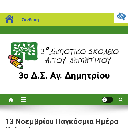
Μεταπηδήστε
blogs.sch.gr
Πέμπτη, 06 Αυγούστου, 2026
Σύνδεση
στο
περιεχόμενο
3ο Δ.Σ. Αγ. Δημητρίου
13 Νοεμβρίου Παγκόσμια Ημέρα