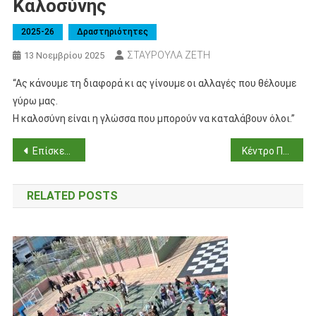
Καλοσύνης
2025-26
Δραστηριότητες
ΣΤΑΥΡΟΥΛΑ ΖΕΤΗ
13 Νοεμβρίου 2025
“Ας κάνουμε τη διαφορά κι ας γίνουμε οι αλλαγές που θέλουμε
γύρω μας.
Η καλοσύνη είναι η γλώσσα που μπορούν να καταλάβουν όλοι.”
Πλοήγηση
Επίσκεψη στο Ζωολογικό Μουσείο του Πανεπιστημίου Αθηνών
Κέντρο Πολιτισμού “Σταύρος Νιάρχος”
άρθρων
RELATED POSTS