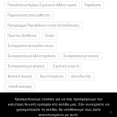
Πανελλήνια Ημέρα Σχολικού Αθλητισμού
Παρέλαση
Παρουσίαση από μαθητές
Πρόγραμμα Περιβαλλοντικής Εκπαίδευσης
Πρώτες βοήθειες
Σκάκι
Συνεργασία εκπαιδευτικών
Συνεργασία με άλλα σχολεία
Συνεργασία με γονείς
Συνεργασία με φορείς
Σχολική γιορτή
Φυσική Αγωγή
Χριστούγεννα
απινιδωτής
τηλεδιάσκεψη
Χρησιμοποιούμε cookies για να σας προσφέρουμε την
καλύτερη δυνατή εμπειρία στη σελίδα μας. Εάν συνεχίσετε να
χρησιμοποιείτε τη σελίδα, θα υποθέσουμε πως είστε
ικανοποιημένοι με αυτό.
blogs.sch.gr
|
Θέμα εμφάνισης: News Portal