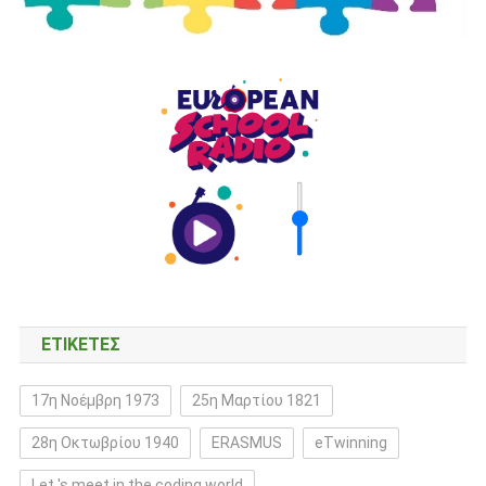
ΕΤΙΚΈΤΕΣ
17η Νοέμβρη 1973
25η Μαρτίου 1821
28η Οκτωβρίου 1940
ERASMUS
eTwinning
Let 's meet in the coding world