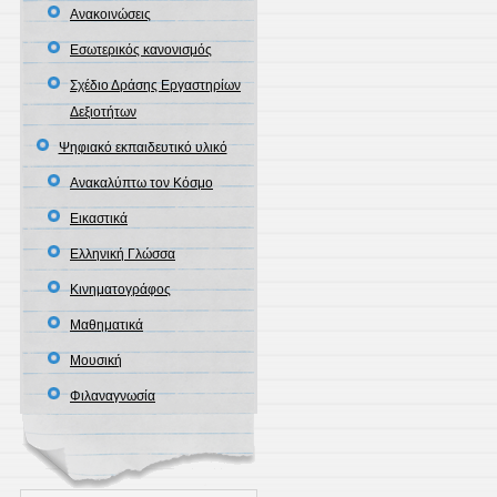
Ανακοινώσεις
Εσωτερικός κανονισμός
Σχέδιο Δράσης Εργαστηρίων
Δεξιοτήτων
Ψηφιακό εκπαιδευτικό υλικό
Ανακαλύπτω τον Κόσμο
Εικαστικά
Ελληνική Γλώσσα
Κινηματογράφος
Μαθηματικά
Μουσική
Φιλαναγνωσία