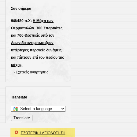
Σαν σήμερα
9/8/480 π.Χ:
Η Μάχη των
Θερμοπυλών. 300 Σπαρτιάτες
και 700 Θεσπιείς υπό τον
Λεωνίδα αντιμετωπίζουν
υπέρτερες περσικές δυνάμεις
και πίπτουν επί του πεδίου της
μάχης.
-
Σχετικές αναρτήσεις
Translate
Select
a
Translate
language
to
ΕΣΩΤΕΡΙΚΗ ΑΞΙΟΛΟΓΗΣΗ