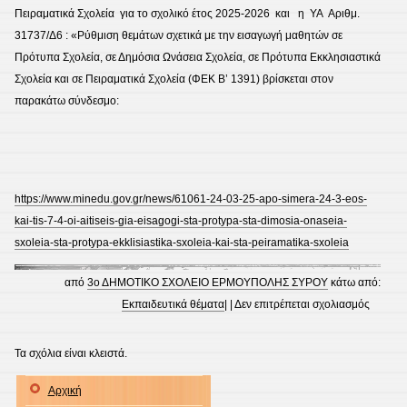
Πειραματικά Σχολεία
για το σχολικό έτος 2025-2026 και η ΥΑ Αριθμ.
31737/Δ6 : «Ρύθμιση θεμάτων σχετικά με την εισαγωγή μαθητών σε
Πρότυπα Σχολεία, σε Δημόσια Ωνάσεια Σχολεία, σε Πρότυπα Εκκλησιαστικά
Σχολεία και σε Πειραματικά Σχολεία (ΦΕΚ Β’ 1391) βρίσκεται στον
παρακάτω σύνδεσμο:
https://www.minedu.gov.gr/news/61061-24-03-25-apo-simera-24-3-eos-
kai-tis-7-4-oi-aitiseis-gia-eisagogi-sta-protypa-sta-dimosia-onaseia-
sxoleia-sta-protypa-ekklisiastika-sxoleia-kai-sta-peiramatika-sxoleia
από
3ο ΔΗΜΟΤΙΚΟ ΣΧΟΛΕΙΟ ΕΡΜΟΥΠΟΛΗΣ ΣΥΡΟΥ
κάτω από:
στο
Εκπαιδευτικά θέματα
| |
Δεν επιτρέπεται σχολιασμός
Εισαγω
μαθητώ
Τα σχόλια είναι κλειστά.
τριών
Αρχική
σε