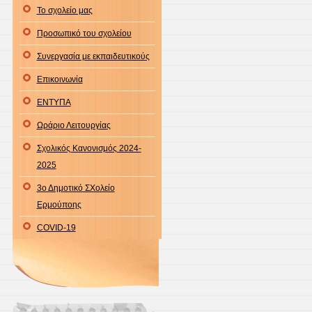
Πρότυ
Το σχολείο μας
Σχολεία
Προσωπικό του σχολείου
σε
Δημόσι
Συνεργασία με εκπαιδευτικούς
Ωνάσει
Επικοινωνία
Σχολεία
ΕΝΤΥΠΑ
σε
Πρότυ
Ωράριο Λειτουργίας
Εκκλησ
Σχολικός Κανονισμός 2024-
Σχολεία
2025
και
3ο Δημοτικό ΣΧολείο
σε
Ερμούποης
Πειραμ
Σχολεία
COVID-19
(ΦΕΚ
Β’
1391)