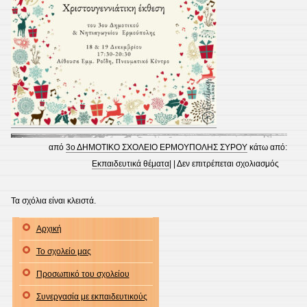
από
3ο ΔΗΜΟΤΙΚΟ ΣΧΟΛΕΙΟ ΕΡΜΟΥΠΟΛΗΣ ΣΥΡΟΥ
κάτω από:
στο
Εκπαιδευτικά θέματα
| |
Δεν επιτρέπεται σχολιασμός
Πρόσκ
σε
Τα σχόλια είναι κλειστά.
Χριστου
Αρχική
Έκθεση
Το σχολείο μας
Προσωπικό του σχολείου
Συνεργασία με εκπαιδευτικούς