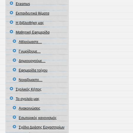
Erasmus
Εκπαιδευτικά θέματα
Η βιβλιοθήκη μας
Μαθητική Εφημερίδα
Αθλούμαστε…
Γνωρίζουμε…
Δημιουργούμε…
Εφημερίδα τοίχου
Νοιαζόμαστε…
Σχολικός Κήπος
Το σχολείο μας
Ανακοινώσεις
Εσωτερικός κανονισμός
Σχέδιο Δράσης Εργαστηρίων