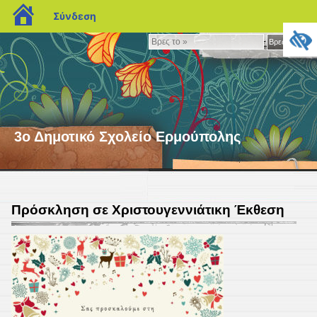
blogs.sch.gr
Σύνδεση
Βρες
Βρες το »
το
»
3ο Δημοτικό Σχολείο Ερμούπολης
Πρόσκληση σε Χριστουγεννιάτικη Έκθεση