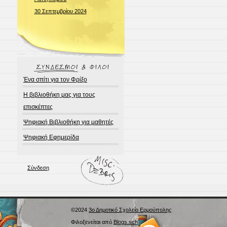
30 Σεπτεμβρίου 2024
Ένα σπίτι για τον Φρίξο
Η βιβλιοθήκη μας για τους
επισκέπτες
Ψηφιακή Βιβλιοθήκη για μαθητές
Ψηφιακή Εφημερίδα
Σύνδεση
©2024
3ο Δημοτικό Σχολείο Ερμούπολης
Φιλοξενείται από
Blogs.sch.gr