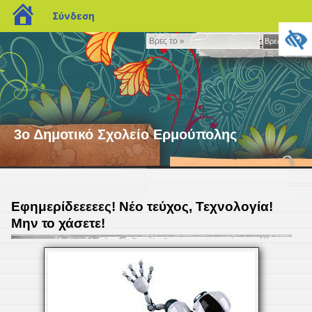
blogs.sch.gr
Σύνδεση
Βρες
Βρες το »
το
»
3ο Δημοτικό Σχολείο Ερμούπολης
Εφημερίδεεεεες! Νέο τεύχος, Τεχνολογία!
Μην το χάσετε!