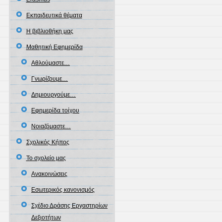
Εκπαιδευτικά θέματα
Η βιβλιοθήκη μας
Μαθητική Εφημερίδα
Αθλούμαστε…
Γνωρίζουμε…
Δημιουργούμε…
Εφημερίδα τοίχου
Νοιαζόμαστε…
Σχολικός Κήπος
Το σχολείο μας
Ανακοινώσεις
Εσωτερικός κανονισμός
Σχέδιο Δράσης Εργαστηρίων
Δεξιοτήτων