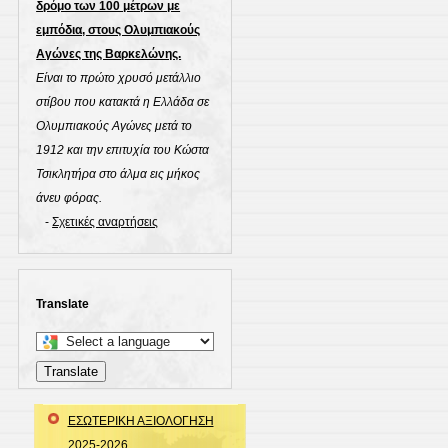
δρόμο των 100 μέτρων με
εμπόδια, στους Ολυμπιακούς
Αγώνες της Βαρκελώνης.
Είναι το πρώτο χρυσό μετάλλιο
στίβου που κατακτά η Ελλάδα σε
Ολυμπιακούς Αγώνες μετά το
1912 και την επιτυχία του Κώστα
Τσικλητήρα στο άλμα εις μήκος
άνευ φόρας.
-
Σχετικές αναρτήσεις
Translate
Select
a
Translate
language
to
ΕΣΩΤΕΡΙΚΗ ΑΞΙΟΛΟΓΗΣΗ
translate
2025-2026